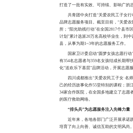
打造了一批有实效、可持续、影响广的
共青团中央打造“关爱农民工子女行动”
品牌志愿服务项目。截至目前，“关爱农民
所；“阳光助残行动”在全国2817个县
计划”累计选派20万名高校毕业生，到中
县，从事为期1~3年的志愿服务工作。
国家卫计委启动“圆梦女孩志愿行动”，
有354名志愿者与359名女孩结成长期帮
化“送欢乐下基层”品牌活动，开展志愿服务
四川成都推出“关爱农民工子女·名师一
己的经历故事化作55堂特别的课程；浙
34家合作医院，在全国多地建立了志愿
的医疗救助网络。
“排头兵”为志愿服务注入先锋力量
近年来，各地各部门广泛开展承诺践
培育了向上向善、诚信互助的文明风尚