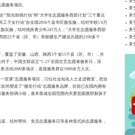
关
志愿服务项目。
关
“阳光助残行动”和“大学生志愿服务西部计划”三个重点
关
工子女行动”在全国2856个县市区旗实施，结对学校5.6万
关
市区旗实施，结对残疾青少年245万人；“大学生志愿服务西部
关
西部22个省（区、市）和新疆生产建设兵团的2100多个
关
关
覆盖了安徽、山西、陕西3个省15个县（区、市），共
扶对子；中国文联设立“5·23”全国文艺志愿者服务日，深
活动2000多场次，直接服务群众1000余万人次。
堂课”志愿服务项目，52位社会知名人士走进教室，把自
江杭州塑造了“微笑行动”志愿服务品牌，目前已在国内拥有
者服务协调小组，基本形成全国范围内关爱贫困唇腭裂孩子
诺、结对帮扶、党员志愿服务日等多种形式的志愿服务，
。