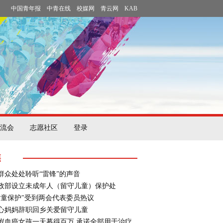
中国青年报
中青在线
校媒网
青云网
KAB
流会
志愿社区
登录
焦
群众处处聆听“雷锋”的声音
政部设立未成年人（留守儿童）保护处
女童保护"受到两会代表委员热议
心妈妈辞职回乡关爱留守儿童
7岁血癌女孩一天募得百万 承诺全部用于治疗