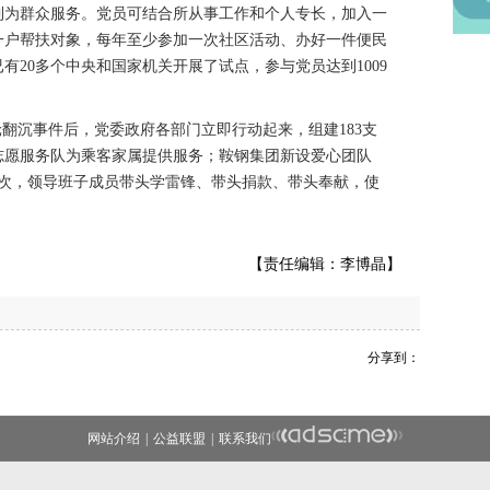
为群众服务。党员可结合所从事工作和个人专长，加入一
一户帮扶对象，每年至少参加一次社区活动、办好一件便民
有20多个中央和国家机关开展了试点，参与党员达到1009
沉事件后，党委政府各部门立即行动起来，组建183支
成志愿服务队为乘客家属提供服务；鞍钢集团新设爱心团队
0余次，领导班子成员带头学雷锋、带头捐款、带头奉献，使
【责任编辑：李博晶】
分享到：
网站介绍
|
公益联盟
|
联系我们