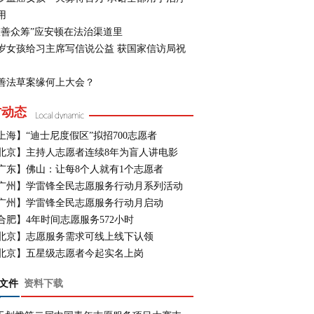
用
慈善众筹”应安顿在法治渠道里
0岁女孩给习主席写信说公益 获国家信访局祝
善法草案缘何上大会？
方动态
上海】“迪士尼度假区”拟招700志愿者
北京】主持人志愿者连续8年为盲人讲电影
广东】佛山：让每8个人就有1个志愿者
广州】学雷锋全民志愿服务行动月系列活动
广州】学雷锋全民志愿服务行动月启动
合肥】4年时间志愿服务572小时
北京】志愿服务需求可线上线下认领
北京】五星级志愿者今起实名上岗
文件
资料下载