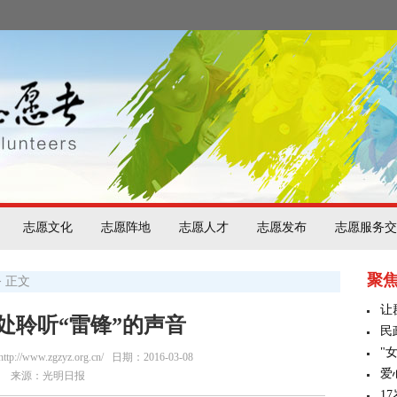
志愿文化
志愿阵地
志愿人才
志愿发布
志愿服务交
聚
> 正文
让
处聆听“雷锋”的声音
民
"
/www.zgzyz.org.cn/
日期：2016-03-08
爱
来源：光明日报
1