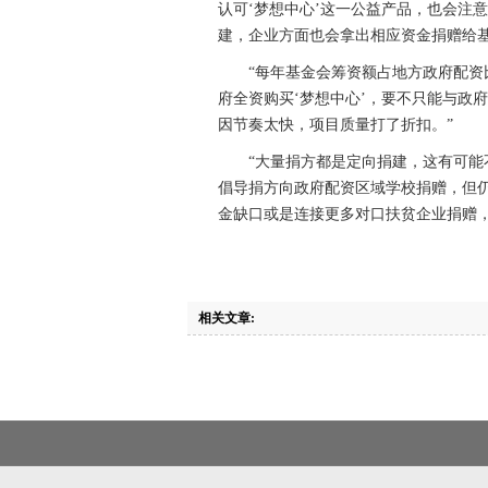
认可‘梦想中心’这一公益产品，也会注
建，企业方面也会拿出相应资金捐赠给基
“每年基金会筹资额占地方政府配资比例
府全资购买‘梦想中心’，要不只能与政
因节奏太快，项目质量打了折扣。”
“大量捐方都是定向捐建，这有可能不
倡导捐方向政府配资区域学校捐赠，但
金缺口或是连接更多对口扶贫企业捐赠，
相关文章: