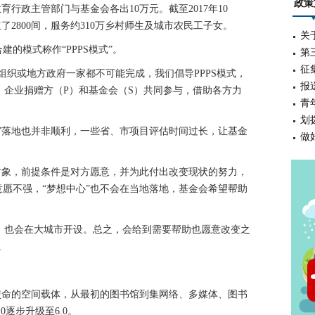
政策
育行政主管部门与基金会各出10万元。截至2017年10
了2800间，服务约310万乡村师生及城市农民工子女。
关
模式称作“PPPS模式”。
第
征
织或地方政府一家都不可能完成，我们倡导PPPS模式，
报
、企业捐赠方（P）和基金会（S）共同参与，借助各方力
青
划
落地也并非顺利，一些省、市项目评估时间过长，让基金
做
象，前提条件是对方愿意，并为此付出改变现状的努力，
愿不强，“梦想中心”也不会在当地落地，基金会希望帮助
，也会在大城市开设。总之，会给到需要帮助也愿意改变之
。
命的空间载体，从最初的图书馆到集网络、多媒体、图书
逐步升级至6.0。