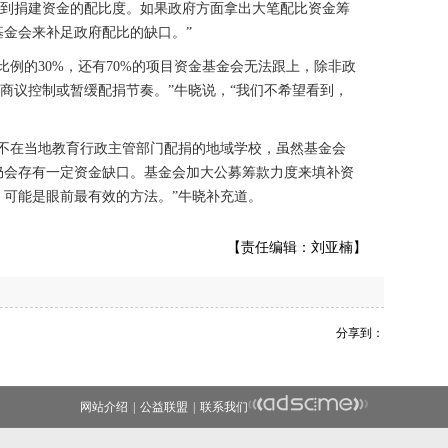
意到捐建资金的配比度。如果政府方面拿出大笔配比资金筹
金会来补足政府配比的缺口。”
的30%，还有70%的项目资金基金会无法跟上，除非政
府商议控制或暂缓配捐节奏。”牛晓说，“我们不希望看到，
在当地教育行政主管部门配捐的地域学校，虽然基金会
仍会存有一定资金缺口。基金会加大公募筹款力度来填补资
可能是眼前最有效的方法。”牛晓补充道。
【责任编辑：刘亚楠】
分享到：
网站介绍
|
公益联盟
|
联系我们