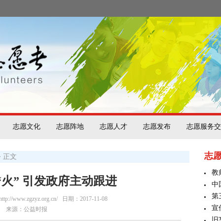
志愿文化
志愿阵地
志愿人才
志愿发布
志愿服务交
志
> 正文
教
“火” 引发政府主动跟进
中
第
/www.zgzyz.org.cn/
日期：2017-11-08
宣
来源：公益时报
旧