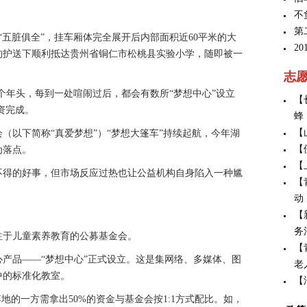
不
第
“五脏俱全”，挂车厢体完全展开后内部面积近60平米的大
2
的护送下顺利抵达贵州省铜仁市松桃县实验小学，随即被一
志
年头，每到一处喧闹过后，都会有数所“梦想中心”设立
【
资完成。
蜂
【
（以下简称“真爱梦想”）“梦想大篷车”持续起航，今年湖
【
为落点。
【
得的好事，但市场反应过热也让公益机构自身陷入一种尴
【
动
【
务
于儿童素养教育的公募基金会。
【
产品——“梦想中心”正式设立。这是集网络、多媒体、图
老
中的标准化教室。
【
的一方需拿出50%的资金与基金会按1:1方式配比。如，