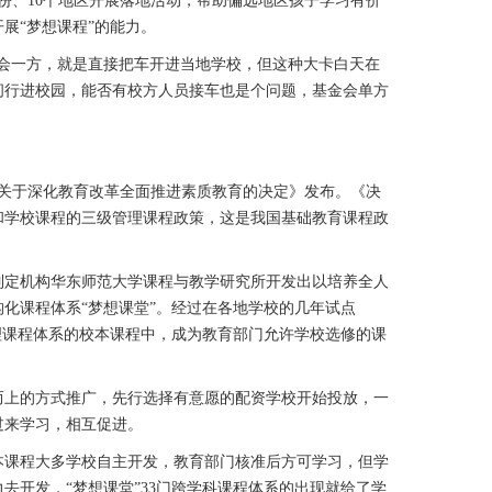
份、10个地区开展落地活动，帮助偏远地区孩子学习有价
展“梦想课程”的能力。
一方，就是直接把车开进当地学校，但这种大卡白天在
间行进校园，能否有校方人员接车也是个问题，基金会单方
院关于深化教育改革全面推进素质教育的决定》发布。《决
和学校课程的三级管理课程政策，这是我国基础教育课程政
制定机构华东师范大学课程与教学研究所开发出以培养全人
化课程体系“梦想课堂”。经过在各地学校的几年试点
理课程体系的校本课程中，成为教育部门允许学校选修的课
上的方式推广，先行选择有意愿的配资学校开始投放，一
过来学习，相互促进。
课程大多学校自主开发，教育部门核准后方可学习，但学
去开发，“梦想课堂”33门跨学科课程体系的出现就给了学