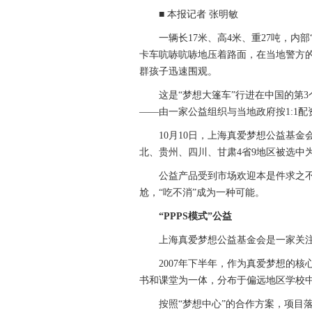
■ 本报记者 张明敏
一辆长17米、高4米、重27吨，内部
卡车吭哧吭哧地压着路面，在当地警方
群孩子迅速围观。
这是“梦想大篷车”行进在中国的第3个
——由一家公益组织与当地政府按1:1配
10月10日，上海真爱梦想公益基金会
北、贵州、四川、甘肃4省9地区被选中
公益产品受到市场欢迎本是件求之不
尬，“吃不消”成为一种可能。
“PPPS模式”公益
上海真爱梦想公益基金会是一家关注
2007年下半年，作为真爱梦想的核心
书和课堂为一体，分布于偏远地区学校
按照“梦想中心”的合作方案，项目落地