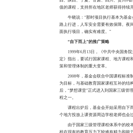
西、陕西、宁夏、甘肃、四川、贵州6省
值的课程，支持所在地区老师获得持续开
牛晓说：“那时项目执行基本为基金会
路上行进，人车安全需要有效保障。夜
面执行项目，确实有难度。”
“自下而上”的推广策略
1999年6月13日，《中共中央国务
定》指出，要试行国家课程、地方课程
策和管理体制的重大变革。
2008年，基金会联合中国课程标准
为目标，与基础教育国家课程互补的结构
后，“梦想课堂”正式进入到国家三级管
程之一。
课程出炉后，基金会开始采用自下而
个地方投放上课资源周边学校老师也会
由于国家三级管理课程体系中的校本
校在现有的教育压力下较难有精力和能力