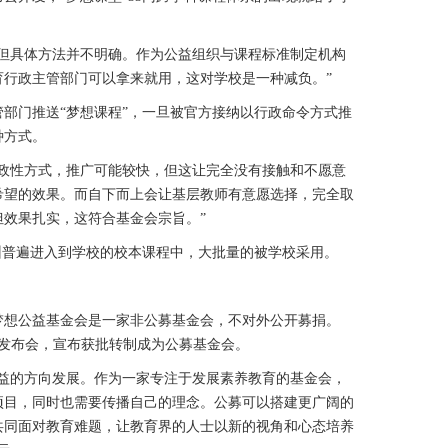
具体方法并不明确。作为公益组织与课程标准制定机构
育行政主管部门可以拿来就用，这对学校是一种减负。”
门推送“梦想课程”，一旦被官方接纳以行政命令方式推
种方式。
性方式，推广可能较快，但这让完全没有接触和不愿意
希望的效果。而自下而上会让基层教师有意愿选择，完全取
效果扎实，这符合基金会宗旨。”
普遍进入到学校的校本课程中，大批量的被学校采用。
梦想公益基金会是一家非公募基金会，不对外公开募捐。
年年报发布会，宣布获批转制成为公募基金会。
的方向发展。作为一家专注于发展素养教育的基金会，
项目，同时也需要传播自己的理念。公募可以搭建更广阔的
共同面对教育难题，让教育界的人士以新的视角和心态培养