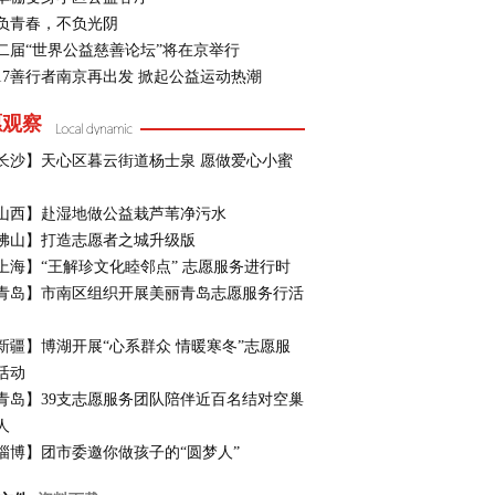
负青春，不负光阴
二届“世界公益慈善论坛”将在京举行
017善行者南京再出发 掀起公益运动热潮
愿观察
长沙】天心区暮云街道杨士泉 愿做爱心小蜜
山西】赴湿地做公益栽芦苇净污水
佛山】打造志愿者之城升级版
上海】“王解珍文化睦邻点” 志愿服务进行时
青岛】市南区组织开展美丽青岛志愿服务行活
新疆】博湖开展“心系群众 情暖寒冬”志愿服
活动
青岛】39支志愿服务团队陪伴近百名结对空巢
人
淄博】团市委邀你做孩子的“圆梦人”