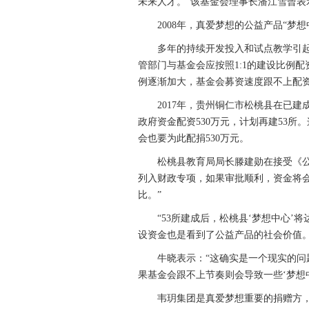
未来人才。”该基金会理事长潘江雪曾表
2008年，真爱梦想的公益产品“梦想中心
多年的持续开发投入和试点教学引起
管部门与基金会应按照1:1的建设比例
例逐渐加大，基金会募资速度跟不上配资
2017年，贵州铜仁市松桃县在已建成
政府资金配资530万元，计划再建53所
会也要为此配捐530万元。
松桃县教育局局长滕建勋在接受《公益
列入财政专项，如果审批顺利，资金将
比。”
“53所建成后，松桃县‘梦想中心’将
设资金也是看到了公益产品的社会价值。
牛晓表示：“这确实是一个现实的问题
果基金会跟不上节奏则会导致一些‘梦想
韦玥集团是真爱梦想重要的捐赠方，该