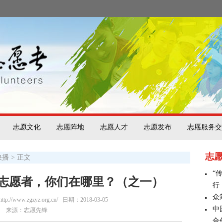
志愿文化
志愿阵地
志愿人才
志愿发布
志愿服务交
志
快播
> 正文
“
志愿者，你们在哪里？（之一）
行
众
/www.zgzyz.org.cn/
日期：2018-03-05
中
来源：志愿先锋
合