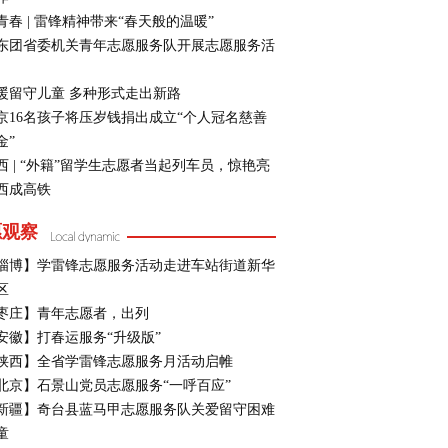
青春 | 雷锋精神带来“春天般的温暖”
东团省委机关青年志愿服务队开展志愿服务活
暖留守儿童 多种形式走出新路
京16名孩子将压岁钱捐出成立“个人冠名慈善
金”
西 | “外籍”留学生志愿者当起列车员，惊艳亮
西成高铁
愿观察
淄博】学雷锋志愿服务活动走进车站街道新华
区
枣庄】青年志愿者，出列
安徽】打春运服务“升级版”
陕西】全省学雷锋志愿服务月活动启帷
北京】石景山党员志愿服务“一呼百应”
新疆】奇台县蓝马甲志愿服务队关爱留守困难
童