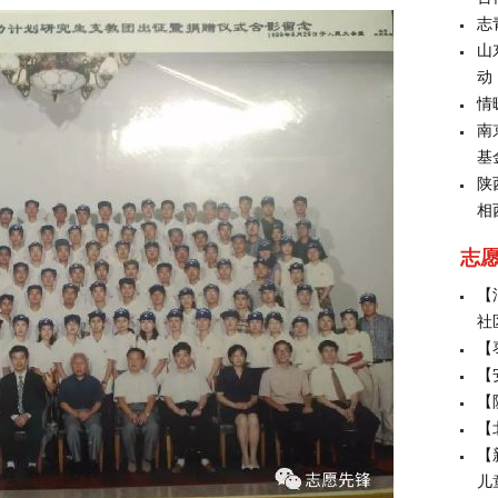
志
山
动
情
南
基
陕
相
志
【
社
【
【
【
【
【
儿