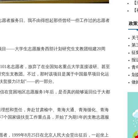
【
【
志愿者服务日。我不由得想起那些曾经一些工作过的志愿者
政策
关
第
项目——大学生志愿服务西部计划研究生支教团组建20周
征
报
的101名志愿者，放弃了在全国知名重点大学直接读研、甚至
青
研究生支教团。不过，那时该项目是属于中国最早项目化运
划
扶贫接力计划”——的一部分。
做
信在贫困地区志愿服务1年后，是否真的能够返回位于大都
理想和责任，奔赴甘肃榆中、青海大通、青海循化、青海
7个国家级扶贫工作重点县，开始了为期1年的支教志愿服
，1999年8月25日在北京人民大会堂出征后，一起坐上