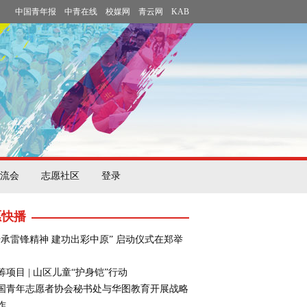
中国青年报
中青在线
校媒网
青云网
KAB
流会
志愿社区
登录
愿快播
传承雷锋精神 建功出彩中原” 启动仪式在郑举
筹项目 | 山区儿童“护身铠”行动
国青年志愿者协会秘书处与华图教育开展战略
作