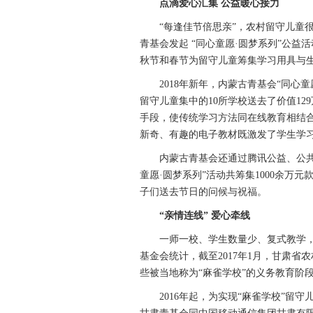
点滴爱心汇集 公益暖心接力
“每逢佳节倍思亲”，农村留守儿童很
青基会发起 “同心童愿·圆梦系列”公
秋节和春节为留守儿童筹集学习用具与
2018年新年，内蒙古青基会“同心童
留守儿童集中的10所学校送去了价值1
手段，使传统学习方法同在线教育相结
新奇、有趣的电子教材既激发了学生学
内蒙古青基会还通过腾讯公益、公共交
童愿·圆梦系列”活动共筹集1000余万
子们送去节日的问候与祝福。
“亲情连线” 爱心牵线
一师一校、学生数量少、复式教学，
基金会统计，截至2017年1月，甘肃省农
些被当地称为“麻雀学校”的义务教育阶
2016年起，为实现“麻雀学校”留守