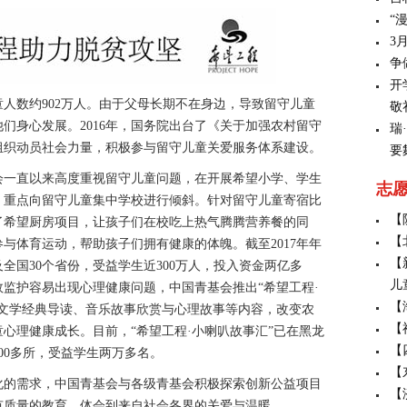
“
3
争
开
数约902万人。由于父母长期不在身边，导致留守儿童
敬
们身心发展。2016年，国务院出台了《关于加强农村留守
瑞
组织动员社会力量，积极参与留守儿童关爱服务体系建设。
要
一直以来高度重视留守儿童问题，在开展希望小学、学生
志
，重点向留守儿童集中学校进行倾斜。针对留守儿童寄宿比
【
了希望厨房项目，让孩子们在校吃上热气腾腾营养餐的同
【
与体育运动，帮助孩子们拥有健康的体魄。截至2017年年
【
及全国30个省份，受益学生近300万人，投入资金两亿多
儿
监护容易出现心理健康问题，中国青基会推出“希望工程·
【
童文学经典导读、音乐故事欣赏与心理故事等内容，改变农
【
心理健康成长。目前，“希望工程·小喇叭故事汇”已在黑龙
【
00多所，受益学生两万多名。
【
的需求，中国青基会与各级青基会积极探索创新公益项目
【
有质量的教育，体会到来自社会各界的关爱与温暖。