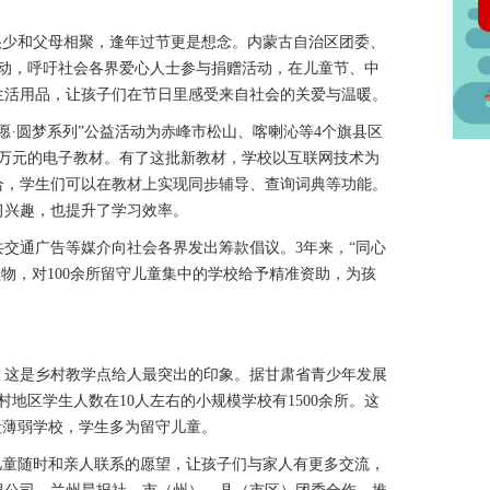
少和父母相聚，逢年过节更是想念。内蒙古自治区团委、
益活动，呼吁社会各界爱心人士参与捐赠活动，在儿童节、中
生活用品，让孩子们在节日里感受来自社会的关爱与温暖。
愿·圆梦系列”公益活动为赤峰市松山、喀喇沁等4个旗县区
29万元的电子教材。有了这批新教材，学校以互联网技术为
合，学生们可以在教材上实现同步辅导、查询词典等功能。
习兴趣，也提升了学习效率。
通广告等媒介向社会各界发出筹款倡议。3年来，“同心
元款物，对100余所留守儿童集中的学校给予精准资助，为孩
这是乡村教学点给人最突出的印象。据甘肃省青少年发展
村地区学生人数在10人左右的小规模学校有1500余所。这
段薄弱学校，学生多为留守儿童。
儿童随时和亲人联系的愿望，让孩子们与家人有更多交流，