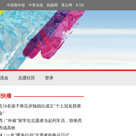
中国青年报
中青在线
校媒网
青云网
KAB
流会
志愿社区
登录
愿快播
京16名孩子将压岁钱捐出成立“个人冠名慈善
金”
西 | “外籍”留学生志愿者当起列车员，惊艳亮
西成高铁
林 | 一名“暖冬行动”志愿者的春运日记