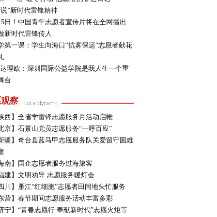
漫说”新时代雷锋精神
月5日！中国青年志愿者宣传片将在全网播出
做新时代雷锋传人
学第一课：学生向海口“抗雾保运”志愿者献花
礼
·达理欧：深圳国际公益学院是我人生一个重
舞台
愿观察
陕西】全省学雷锋志愿服务月活动启帷
北京】石景山党员志愿服务“一呼百应”
新疆】奇台县蓝马甲志愿服务队关爱留守困难
童
海南】国企志愿者服务过海旅客
福建】文明劝导 志愿服务暖灯会
四川】雁江“红细胞”志愿者田间地头忙服务
东营】春节期间志愿服务活动丰富多彩
济宁】“青春志愿行 奉献新时代”志愿火炬等