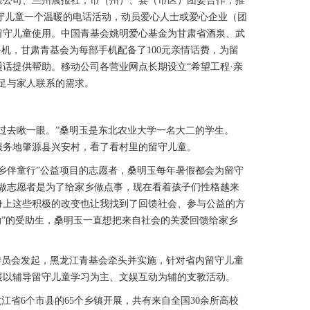
限公司、兰州晨报社，市（州）、县（市区）团委合作，推
留守儿童一个温暖的电话活动，动员爱心人士或爱心企业（团
留守儿童使用。中国青基会姚明爱心基金为甘肃省酒泉、武
手机，甘肃青基会为每部手机配备了100元亲情话费，为留
话提供帮助。移动公司各营业网点长期设立“希望工程·亲
足与家人联系的需求。
去瞅一眼。”桑明玉是东北农业大学一名大二的学生。
愿服务地肇源县兴安村，看了看村里的留守儿童。
伴童行”公益项目的志愿者，桑明玉每年暑假都会为留守
始做志愿者是为了给家乡做点事，现在看着孩子们性格越来
身上这些积极的改变也让我找到了回馈社会、参与公益的方
动”的受助生，桑明玉一直想把来自社会的关爱回馈给家乡
员会发起，黑龙江青基会牵头并实施，针对省内留守儿童
展以辅导留守儿童学习为主、文娱互动为辅的支教活动。
省6个市县的65个乡镇开展，共有来自全国30余所高校