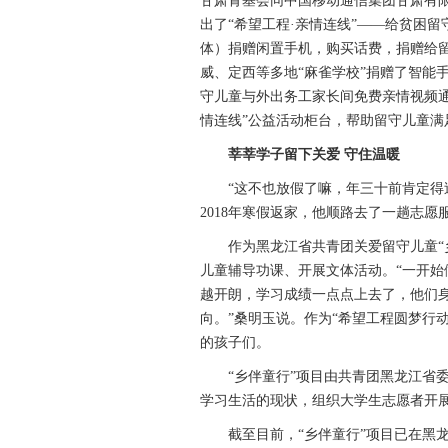
甘肃青基会同中国移动通信集团甘肃有
出了“希望工程·亲情连线”——给贫困
体）捐赠闲置手机，购买话费，捐赠给
威、定西等多地“麻雀学校”捐赠了智能
守儿童与外出务工家长间免费亲情视频通
情连线”公益活动柜台，帮助留守儿童满
莘莘学子留下关爱 守住温暖
“这不也放假了嘛，年三十前肯定得过
2018年寒假返家，他顺路去了一趟志
作为黑龙江省共青团关爱留守儿童“乡
儿童辅导功课、开展文体活动。“一开
越开朗，学习成绩一点点上去了，他们
向。”桑明玉说。作为“希望工程圆梦行
的孩子们。
“乡伴童行”项目由共青团黑龙江省委
学习生活的现状，组织大学生志愿者开
截至目前，“乡伴童行”项目已在黑龙江