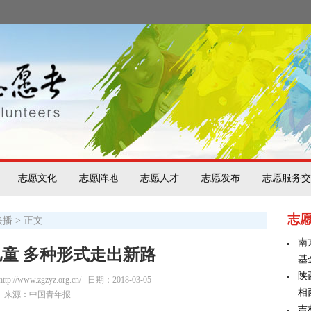
志愿文化
志愿阵地
志愿人才
志愿发布
志愿服务交
志
快播
> 正文
南
童 多种形式走出新路
基
陕
/www.zgzyz.org.cn/
日期：2018-03-05
相
来源：中国青年报
吉