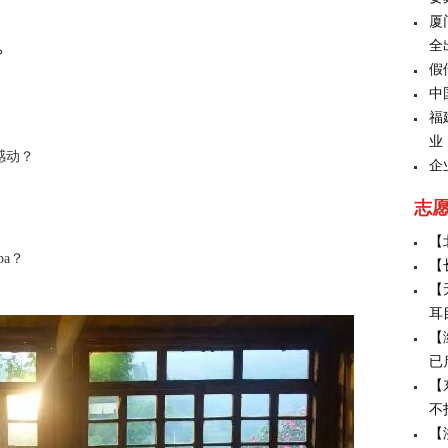
厦
全
？
假
中
福
业
感动？
企
志
【
a？
【
【
耳
【
已
【
不
【