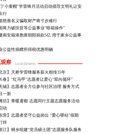
门"小黄帽"学雷锋月活动启动倡导文明礼让安
出行
借慈善名义骗取财产将寸步难行
国将力破扶贫等公益事业“暗箱操作”
建南安籍港胞黄朝阳捐款5亿 用于家乡公益事
业公益性捐赠所得税优惠明确
愿观察
北京】天桥学雷锋服务薪火相传35年
长春】“红马甲”志愿者让爱心“双向循环”
无锡】志愿者全方位参与社区治理 服务方式
目一新
潍坊】青暖鸢都·志愿同行主题志愿服务活动
启动
东营】志愿者坚守公益岗位 “爱心驿站”假期
打烊
浙江】桐乡组建“党员硕士团”志愿服务队服务