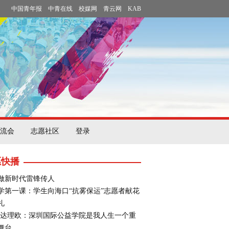
中国青年报
中青在线
校媒网
青云网
KAB
流会
志愿社区
登录
愿快播
做新时代雷锋传人
学第一课：学生向海口“抗雾保运”志愿者献花
礼
·达理欧：深圳国际公益学院是我人生一个重
舞台