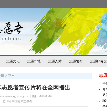
志愿文化
志愿阵地
志愿人才
志愿发布
志愿服务交
志
快播
> 正文
争
年志愿者宣传片将在全网播出
开
敬
/www.zgzyz.org.cn/
日期：2018-03-02
瑞
：志讯社 中国青年志愿者
要