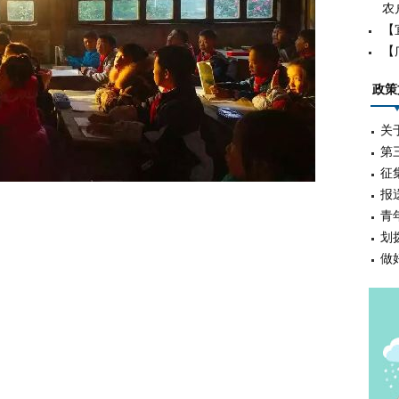
农
【
【
政策
关
第
征
报
青
划
做