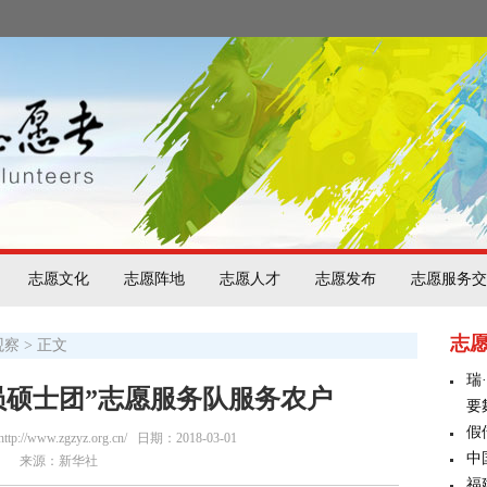
志愿文化
志愿阵地
志愿人才
志愿发布
志愿服务交
志
观察
> 正文
瑞
员硕士团”志愿服务队服务农户
要
假
/www.zgzyz.org.cn/
日期：2018-03-01
中
来源：新华社
福