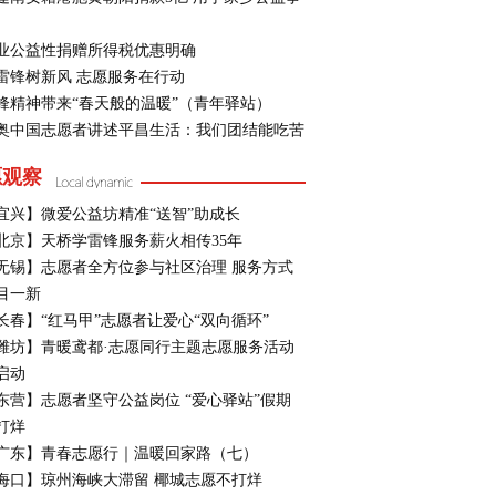
业公益性捐赠所得税优惠明确
雷锋树新风 志愿服务在行动
锋精神带来“春天般的温暖”（青年驿站）
奥中国志愿者讲述平昌生活：我们团结能吃苦
愿观察
宜兴】微爱公益坊精准“送智”助成长
北京】天桥学雷锋服务薪火相传35年
无锡】志愿者全方位参与社区治理 服务方式
目一新
长春】“红马甲”志愿者让爱心“双向循环”
潍坊】青暖鸢都·志愿同行主题志愿服务活动
启动
东营】志愿者坚守公益岗位 “爱心驿站”假期
打烊
广东】青春志愿行｜温暖回家路（七）
海口】琼州海峡大滞留 椰城志愿不打烊