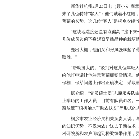
新华社杭州2月23日电（顾小立 商
来了几位特殊“客人”：他们戴着小红帽
葡萄的长势。这几位“客人”是桐乡农经“
“这块地湿度还是有点偏高”“接下来一
几位成员边俯下身观察早熟品种的栽培
走出大棚，他们又和张凤强聊起了葡萄
取胜。”
“帮助挺大的。”谈到对这几位年轻人
给他打电话让他注意葡萄棚积雪情况。
保棚、保芽问题上作出正确决定，采取
据介绍，“党员硕士团”志愿服务队由
上学历的工作人员，目前有队员41名。
殖放流”“植树治水”“助农扶贫”等形式
桐乡市农业经济局相关负责人说，与
的知识优势，不仅为农户送去了新技术
科研院所和农户间起到桥梁纽带作用，更