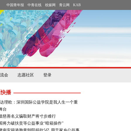
中国青年报
中青在线
校媒网
青云网
KAB
流会
志愿社区
登录
愿快播
·达理欧：深圳国际公益学院是我人生一个重
舞台
借慈善名义骗取财产将寸步难行
国将力破扶贫等公益事业“暗箱操作”
建南安籍港胞黄朝阳捐款5亿 用于家乡公益事