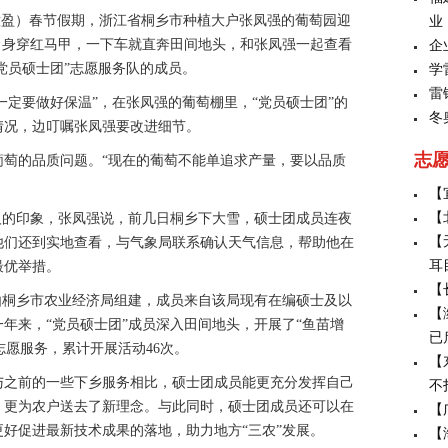
意盈）春节假期，浙江省桐乡市种植大户张凤强的葡萄园迎
业
，身穿红马甲，一下车就直奔田间地头，和张凤强一起查看
企
党员硕士团”志愿服务队的成员。
学
雷
定要做好保温”，在张凤强的葡萄棚里，“党员硕士团”的
冬
情况，边叮嘱张凤强要改进细节。
志
的品质问题。“现在的葡萄不能单追求产量，要以品质
【
【
的印象，张凤强说，前几日桐乡下大雪，硕士团成员连夜
【
他们还到实地查看，与气象局联系确认天气信息，帮助他在
耳
最优举措。
【
桐乡市农业经济局组建，成员来自该局现有在编硕士及以
【
一年来，“党员硕士团”成员深入田间地头，开展了“鱼苗增
已
的志愿服务，累计开展活动46次。
【
之前的一些下乡服务相比，硕士团成员能更充分发挥自己
不
，更为农户送去了新理念。与此同时，硕士团成员还可以在
【
好促进最新技术成果的落地，助力地方“三农”发展。
【