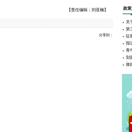
政策
【责任编辑：刘亚楠】
关
第
分享到：
征
报
青
划
做