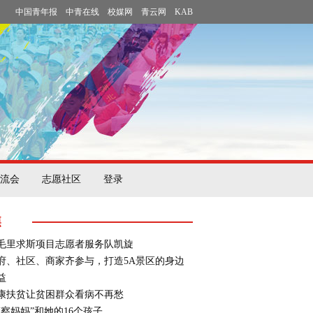
中国青年报
中青在线
校媒网
青云网
KAB
流会
志愿社区
登录
焦
毛里求斯项目志愿者服务队凯旋
府、社区、商家齐参与，打造5A景区的身边
益
康扶贫让贫困群众看病不再愁
警察妈妈”和她的16个孩子