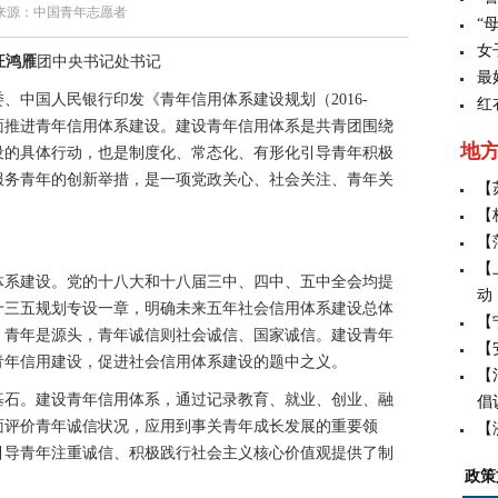
来源：中国青年志愿者
“
女
汪鸿雁
团中央书记处书记
最
国人民银行印发《青年信用体系建设规划（2016-
红
全面推进青年信用体系建设。建设青年信用体系是共青团围绕
地
设的具体行动，也是制度化、常态化、有形化引导青年积极
服务青年的创新举措，是一项党政关心、社会关注、青年关
【
【
【
【
系建设。党的十八大和十八届三中、四中、五中全会均提
动
十三五规划专设一章，明确未来五年社会信用体系建设总体
【
，青年是源头，青年诚信则社会诚信、国家诚信。建设青年
【
青年信用建设，促进社会信用体系建设的题中之义。
【
石。建设青年信用体系，通过记录教育、就业、创业、融
倡
面评价青年诚信状况，应用到事关青年成长发展的重要领
【
引导青年注重诚信、积极践行社会主义核心价值观提供了制
政策