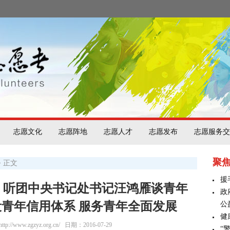
志愿文化
志愿阵地
志愿人才
志愿发布
志愿服务交
聚
> 正文
援
】听团中央书记处书记汪鸿雁谈青年
政
青年信用体系 服务青年全面发展
公
健
/www.zgzyz.org.cn/
日期：2016-07-29
“