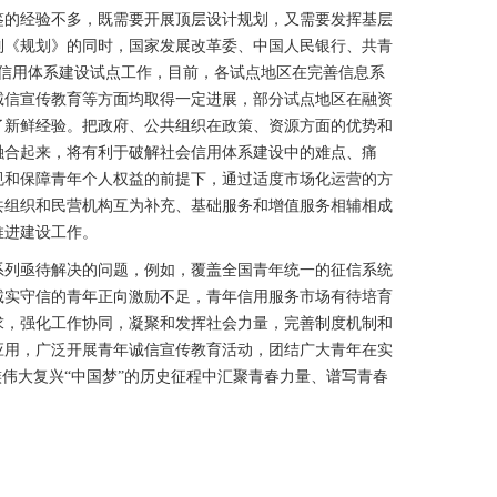
的经验不多，既需要开展顶层设计规划，又需要发挥基层
制《规划》的同时，国家发展改革委、中国人民银行、共青
年信用体系建设试点工作，目前，各试点地区在完善信息系
诚信宣传教育等方面均取得一定进展，部分试点地区在融资
了新鲜经验。把政府、公共组织在政策、资源方面的优势和
融合起来，将有利于破解社会信用体系建设中的难点、痛
规和保障青年个人权益的前提下，通过适度市场化运营的方
共组织和民营机构互为补充、基础服务和增值服务相辅相成
推进建设工作。
列亟待解决的问题，例如，覆盖全国青年统一的征信系统
诚实守信的青年正向激励不足，青年信用服务市场有待培育
求，强化工作协同，凝聚和发挥社会力量，完善制度机制和
应用，广泛开展青年诚信宣传教育活动，团结广大青年在实
族伟大复兴“中国梦”的历史征程中汇聚青春力量、谱写青春