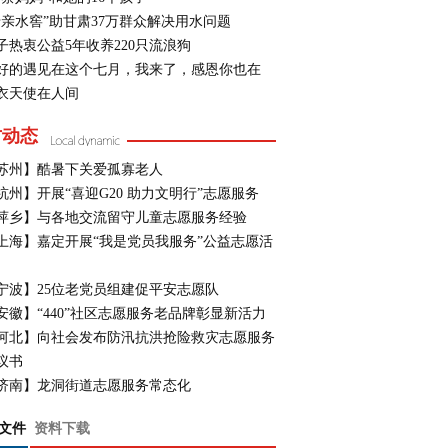
母亲水窖”助甘肃37万群众解决用水问题
子热衷公益5年收养220只流浪狗
好的遇见在这个七月，我来了，感恩你也在
衣天使在人间
方动态
苏州】酷暑下关爱孤寡老人
杭州】开展“喜迎G20 助力文明行”志愿服务
萍乡】与各地交流留守儿童志愿服务经验
上海】嘉定开展“我是党员我服务”公益志愿活
宁波】25位老党员组建促平安志愿队
安徽】“440”社区志愿服务老品牌彰显新活力
河北】向社会发布防汛抗洪抢险救灾志愿服务
议书
济南】龙洞街道志愿服务常态化
文件
资料下载