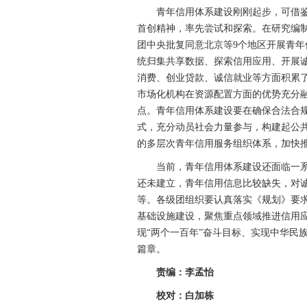
青年信用体系建设刚刚起步，可借鉴
首创精神，率先尝试和探索。在研究编
团中央批复同意北京等9个地区开展青
统归集共享数据、探索信用应用、开展
消费、创业贷款、诚信就业等方面积累
市场化机构在资源配置方面的优势充分
点。青年信用体系建设要在确保合法合
式，充分动员社会力量参与，构建起公
的多层次青年信用服务组织体系，加快
当前，青年信用体系建设还面临一系
还未建立，青年信用信息比较缺失，对
等。各级团组织要认真落实《规划》要
基础设施建设，聚焦重点领域推进信用
现“两个一百年”奋斗目标、实现中华民
篇章。
责编：李孟怡
校对：白加栋