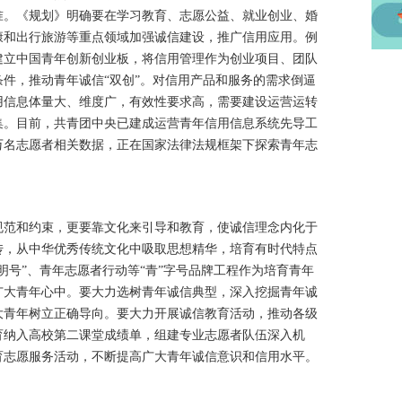
准。《规划》明确要在学习教育、志愿公益、就业创业、婚
康和出行旅游等重点领域加强诚信建设，推广信用应用。例
建立中国青年创新创业板，将信用管理作为创业项目、团队
件，推动青年诚信“双创”。对信用产品和服务的需求倒逼
用信息体量大、维度广，有效性要求高，需要建设运营运转
集。目前，共青团中央已建成运营青年信用信息系统先导工
0万名志愿者相关数据，正在国家法律法规框架下探索青年志
范和约束，更要靠文化来引导和教育，使诚信理念内化于
传，从中华优秀传统文化中吸取思想精华，培育有时代特点
明号”、青年志愿者行动等“青”字号品牌工程作为培育青年
广大青年心中。要大力选树青年诚信典型，深入挖掘青年诚
大青年树立正确导向。要大力开展诚信教育活动，推动各级
育纳入高校第二课堂成绩单，组建专业志愿者队伍深入机
育志愿服务活动，不断提高广大青年诚信意识和信用水平。