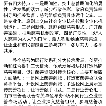
要有四大特点：一是民间性。突出慈善民间化的属
性，激发民间活力，减少行政色彩。政府负责统筹
指导和把关监督，慈善组织负责具体运作实施。二
是专业化。原则上交由社会专业机构按照专业化机
制运作。三是创新性。鼓励创新慈善形式，广开慈
善渠道，推动慈善机制改革。四是广泛性。以“人
人慈善为人人”为口号，最大程度畅通慈善渠道，
让企业和市民都能自主参与其中，各尽其力，各享
其乐。
整个慈善为民行动系列分为传承发展、创新推
动和综合提升三大板块。传承发展板块以打造品牌
慈善项目、促进慈善资源对接为核心，主要开展四
方面活动：一是网上慈善商城，打造市慈善会联合
募捐平台、开设网上慈善商城，多途径网上展示宣
传慈善项目，让行善触手可及。二是行业善心汇，
由市慈善会联合有关单位举办9场不同行业企业慈
善专场活动，让企业深入慈善组织、参与慈善项