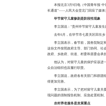
本报北京3月9日电（中国青年报·中青
长通道”——人民大会堂北门回应了媒体
毕节留守儿童惨剧是阶段性现象
李立国说：“贵州毕节留守儿童发生的
去年6月，在毕节市七星关区田坎乡，
李立国表示，春节前，国务院制定和
这份文件按照政府主导、部门协同、社
政府、乡政府、街道、村委和居委会承
他认为，对留守儿童的保护应该进一
众自治组织也应履行职责。
李立国说，政府各有关部门和群团组
得更加完善。
李立国表示，为了把对留守儿童关爱
现问题的强制报告机制、应急处置机制
农村养老服务是发展重点