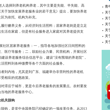
老人选择到养老机构养老，其中主要是失能、半失能、高
青
的《关于加快发展养老服务业的若干意见》提出，要加快养老
关
社区为依托、机构为补充。
关
关
履行赡养义务，从经济到生活照料；居家养老则是是立足
关
然生活在家庭，但是有社会服务进入家庭对其养老提供支
关
关
社区居家养老服务：一，指导各地加强社区日间照料的
饮、医疗等服务；二，鼓励社会力量、民营机构，开展社区
鼓励建设养老服务综合信息平台，建设“没有围墙的养老院”，
生活照料到各种缴费等各个方面的社会服务。
者到内地，尤其是到广东、福建举办非营利性的养老机
享受相应的优惠政策。
对滞后于城市，更是今后养老服务的发展重点。农村要发
为当地的养老服务中心。
政机关脱钩
钩，是党中央国务院已经确定的一项改革任务。从2013