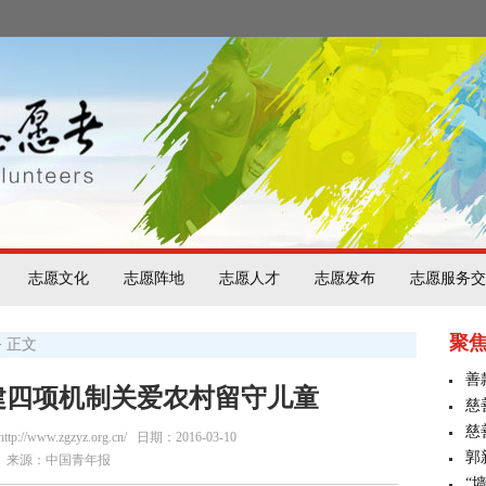
志愿文化
志愿阵地
志愿人才
志愿发布
志愿服务交
聚
> 正文
善
建四项机制关爱农村留守儿童
慈
慈
/www.zgzyz.org.cn/
日期：2016-03-10
郭
来源：中国青年报
“