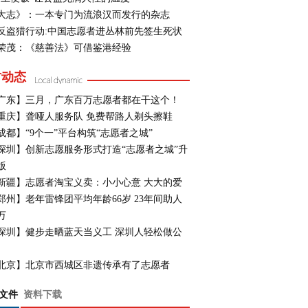
大志》：一本专门为流浪汉而发行的杂志
反盗猎行动:中国志愿者进丛林前先签生死状
荣茂：《慈善法》可借鉴港经验
方动态
广东】三月，广东百万志愿者都在干这个！
重庆】聋哑人服务队 免费帮路人剃头擦鞋
成都】“9个一”平台构筑“志愿者之城”
深圳】创新志愿服务形式打造“志愿者之城”升
版
新疆】志愿者淘宝义卖：小小心意 大大的爱
郑州】老年雷锋团平均年龄66岁 23年间助人
万
深圳】健步走晒蓝天当义工 深圳人轻松做公
北京】北京市西城区非遗传承有了志愿者
文件
资料下载