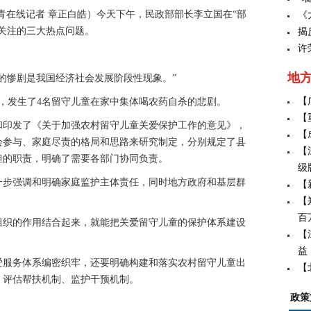
在线记者 章正白皓）今天下午，民政部部长李立国在“部
《
关注的三大热点问题。
揭
许
地
惨剧是我国经济社会发展阶段性现象。”
【
发生了4名留守儿童在家中集体喝农药自杀的悲剧。
【
印发了《关于加强农村留守儿童关爱保护工作的意见》，
【
会参与、家庭尽责的格局和思路来研究制定，分别规定了县
【
担的职责，明确了需要各部门协同负责。
级
步强调和明确家庭监护主体责任，同时地方政府和基层群
【
【
百
织的作用结合起来，就能把关爱留守儿童的保护体系建设
【
益
服务体系编密织牢，还要明确构建和落实农村留守儿童出
【
、评估帮扶机制、监护干预机制。
政策