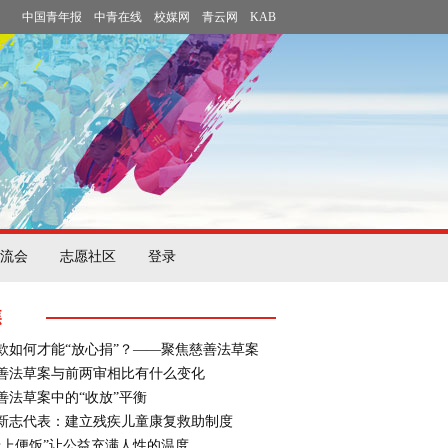
中国青年报
中青在线
校媒网
青云网
KAB
流会
志愿社区
登录
焦
款如何才能“放心捐”？——聚焦慈善法草案
善法草案与前两审相比有什么变化
善法草案中的“收放”平衡
新志代表：建立残疾儿童康复救助制度
墙上便饭”让公益充满人性的温度