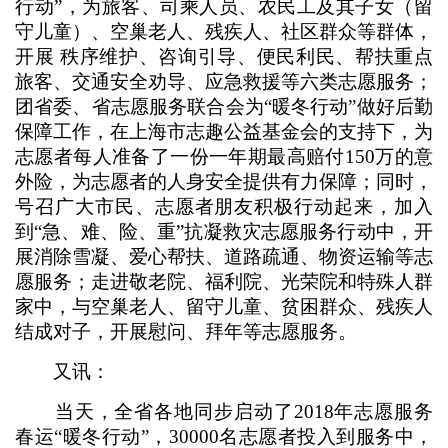
行动”，为旅客、司乘人员、农民工及其子女（留
守儿童）、空巢老人、残疾人、社区群众等群体，
开展 秩序维护、咨询引导、便民利民、帮扶重点
旅客、交通安全劝导、应急救援等六类志愿服务；
团省委、省志愿服务联合会为“暖冬行动”做好后勤
保障工作，在上海市志趣公益基金会的支持下，为
志愿者每人准备了一份一年期最高赔付150万的意
外险，为志愿者的人身安全提供有力保障；同时，
号召广大市民、志愿者朋友积极行动起来，加入
到“急、难、险、重”抗凝救灾志愿服务行动中，开
展消除雪凝、爱心帮扶、道路疏通、物资运输等志
愿服务；走进敬老院、福利院、光荣院和特殊人群
家中，与空巢老人、留守儿童、贫困群众、残疾人
结成对子，开展慰问、拜年等志愿服务。
又讯：
当天，全省各地同步启动了2018年志愿服务
春运“暖冬行动”，30000名志愿者投入到服务中，