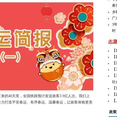
希
乡
广
3
时
志
【
【
【
【
【
社
【
【
来的40天里，全国铁路预计发送旅客3.9亿人次。我们上
【
全力打造平安春运、有序春运、温馨春运，让旅客体验更美
政策