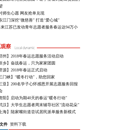
望
村师生心愿 网友抢单兑现
东江门深挖“微慈善” 打造“爱心城”
年来江苏已发动青年志愿者服务春运达94万小
愿观察
郑州】2018年春运志愿服务活动启动
新乡】奋战春运，只为家家团圆
济源】2018年春运正式启动
三门峡】“暖冬行动”，助您回家
三亚】200名学子心怀感恩开展志愿服务回报
会
资阳】启动为期40天的春运“暖冬行动”
武汉】大学生志愿者周末辅导社区“流动花朵”
上海】陆家嘴街道尝试居民派单服务新模式
文件
资料下载