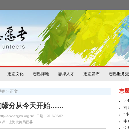
志愿文化
志愿阵地
志愿人才
志愿发布
志愿服务交
志
观察
> 正文
2
的缘分从今天开始……
河
“
/www.zgzyz.org.cn/
日期：2018-02-02
中
来源：上海铁路局团委
宁