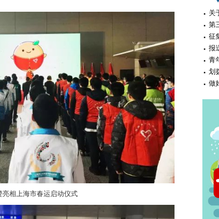
关
第
征
报
青
划
做
亮相上海市春运启动仪式