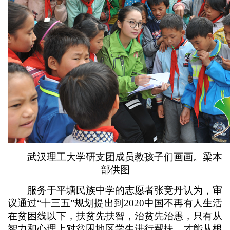
武汉理工大学研支团成员教孩子们画画。梁本
部供图
服务于平塘民族中学的志愿者张竞丹认为，审
议通过“十三五”规划提出到2020中国不再有人生活
在贫困线以下，扶贫先扶智，治贫先治愚，只有从
智力和心理上对贫困地区学生进行帮扶，才能从根