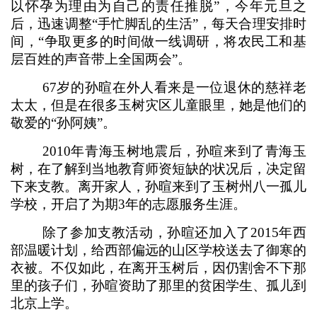
以怀孕为理由为自己的责任推脱”，今年元旦之
后，迅速调整“手忙脚乱的生活”，每天合理安排时
间，“争取更多的时间做一线调研，将农民工和基
层百姓的声音带上全国两会”。
67岁的孙暄在外人看来是一位退休的慈祥老
太太，但是在很多玉树灾区儿童眼里，她是他们的
敬爱的“孙阿姨”。
2010年青海玉树地震后，孙暄来到了青海玉
树，在了解到当地教育师资短缺的状况后，决定留
下来支教。离开家人，孙暄来到了玉树州八一孤儿
学校，开启了为期3年的志愿服务生涯。
除了参加支教活动，孙暄还加入了2015年西
部温暖计划，给西部偏远的山区学校送去了御寒的
衣被。不仅如此，在离开玉树后，因仍割舍不下那
里的孩子们，孙暄资助了那里的贫困学生、孤儿到
北京上学。