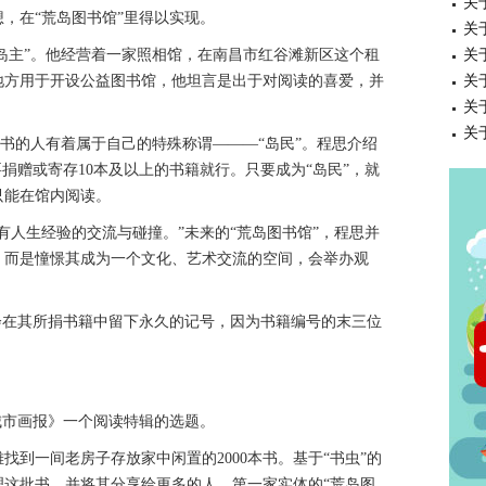
关
，在“荒岛图书馆”里得以实现。
关
岛主”。他经营着一家照相馆，在南昌市红谷滩新区这个租
关
地方用于开设公益图书馆，他坦言是出于对阅读的喜爱，并
关
关
关
书的人有着属于自己的特殊称谓———“岛民”。程思介绍
捐赠或寄存10本及以上的书籍就行。只要成为“岛民”，就
只能在馆内阅读。
人生经验的交流与碰撞。”未来的“荒岛图书馆”，程思并
，而是憧憬其成为一个文化、艺术交流的空间，会举办观
在其所捐书籍中留下永久的记号，因为书籍编号的末三位
市画报》一个阅读特辑的选题。
到一间老房子存放家中闲置的2000本书。基于“书虫”的
理这批书，并将其分享给更多的人，第一家实体的“荒岛图