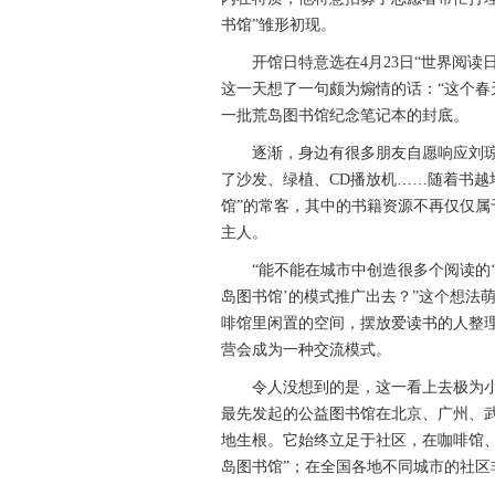
书馆”雏形初现。
开馆日特意选在4月23日“世界阅读日
这一天想了一句颇为煽情的话：“这个春
一批荒岛图书馆纪念笔记本的封底。
逐渐，身边有很多朋友自愿响应刘琼
了沙发、绿植、CD播放机……随着书越
馆”的常客，其中的书籍资源不再仅仅属
主人。
“能不能在城市中创造很多个阅读的‘
岛图书馆’的模式推广出去？”这个想法
啡馆里闲置的空间，摆放爱读书的人整理
营会成为一种交流模式。
令人没想到的是，这一看上去极为小
最先发起的公益图书馆在北京、广州、武
地生根。它始终立足于社区，在咖啡馆
岛图书馆”；在全国各地不同城市的社区