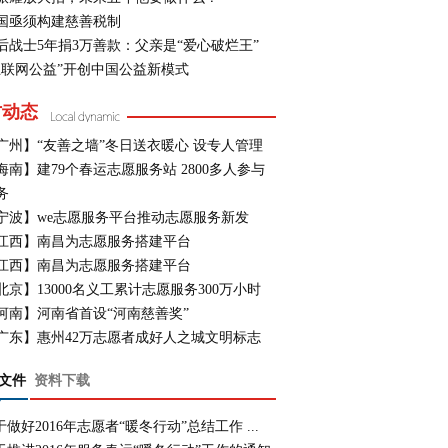
国亟须构建慈善税制
0后战士5年捐3万善款：父亲是“爱心破烂王”
互联网公益”开创中国公益新模式
方动态
广州】“友善之墙”冬日送衣暖心 设专人管理
海南】建79个春运志愿服务站 2800多人参与
务
宁波】we志愿服务平台推动志愿服务新发
江西】南昌为志愿服务搭建平台
江西】南昌为志愿服务搭建平台
北京】13000名义工累计志愿服务300万小时
河南】河南省首设“河南慈善奖”
广东】惠州42万志愿者成好人之城文明标志
文件
资料下载
于做好2016年志愿者“暖冬行动”总结工作 ...