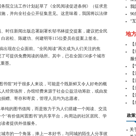
务院立法工作计划起草了《全民阅读促进条例》（征求意
我
措施，并向全社会公开征集意见。这意味着，我国将以法律
9
“
员、时任新闻出版总署副署长邬书林提交提案，建议把全民
地
白岩松、陈建功、何建明等115位委员在提案上签名。
【
出现在公众面前。“全民阅读”再次成为人们关注的焦
【
了可提供免费阅读的场所。其中，已在全国150多个城市
服
以重墨。
【
【
【
书馆”对于很多人来说，可能是个既新鲜又令人好奇的概
【
私人经营场所，办馆经费来源于社会公益活动筹款，或由发
【
的捐赠、寄存和寄卖，管理人员均为志愿者。
【
单纯的图书借阅，而是致力于为人们搭建一个阅读、交流
政策
个“有价值闲置图书”的共享平台，向周边的社区居民、学
的读者提供外借服务。
关
城市的一个角落，捧上一本好书，与同城的陌生人分享彼