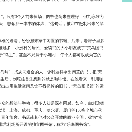
”。只有3个人前来捧场，图书也尚未整理好，但刘琼雄为
天，想念那一本书的体温。”这句话，被印在赶制出来的第
雄的邀请，纷纷搬来家中闲置的书籍。后来，老房子里多
堆越多，小洲村的居民、爱读书的大小朋友成了“荒岛图书
于“岛主”，甚至不只属于小洲村，每个人都可以成为它的
岛屿’，找志同道合的人，像我这样拿出闲置的书，把‘荒
萌生后，刘琼雄首先想到的就是咖啡馆。在他看来，利用咖
出占用生活空间又舍不得扔掉的旧书，“荒岛图书馆”的运
众的想法与举动，很多人却是深有同感。如今，由刘琼雄
汉、上海、成都、重庆、哈尔滨、厦门等150多个城市落
、青年旅舍、书店或其他对公众开放的商业空间，称为“荒
非营利场所开设的独立图书馆，称为“乐岛图书馆”。