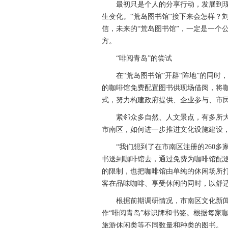
最初只是个人的分享行动，发展到现
生变化。“荒岛图书馆”接下来会怎样？
信，未来的“荒岛图书馆”，一定是一个
方。
“啡阅青岛”的尝试
在“荒岛图书馆”开辟“阵地”的同时，
的咖啡馆免费配置图书供现场借阅，将
式，努力构建政府提供、企业参与、市
紧邻众多自然、人文景点，有多所大
市南区，如何进一步推进文化设施建设，
“我们想到了在市南区注册的260多家
书送到咖啡馆去，通过免费为咖啡馆配
的限制，也把咖啡馆由单纯的休闲场所
客在品味咖啡、享受休闲的同时，以舒
根据前期调研情况，市南区文化新闻
作“啡阅青岛”标识牌和书签。根据每家
旅游休闲类等不同数量和种类的图书。