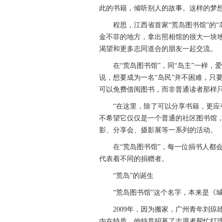
此的书籍，倾听别人的故事。这样的梦想
程思，江西省首家“荒岛图书馆”的“
金不菲的地方，拿出照相馆的很大一块
渴望和更多志同道合的朋友一起交流。
在“荒岛图书馆”，同“岛主”一样，爱
说，想要成为一名“岛民”并不困难，只要
可以免费借阅图书，而非普通读者那样
“在这里，除了可以分享书籍，更应有
不希望它仅仅是一个普通的社区图书馆
影、分享会、摄影展等一系列的活动。
在“荒岛图书馆”，每一位捐书人都会
代表着不同的捐赠者。
“荒岛”的诞生
“荒岛图书馆”这个名字，本来是《城
2009年，因为搬家，广州青年刘琼雄找
内在特质，他特意招募了志愿者帮忙打