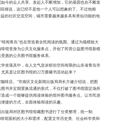
如今的众人共享。发起人不断增加，它的基因也在不断发
刘琼雄说，这已经不是他一个人可以想象的了。不过他相
公益的社区交流空间，城市需要越来越多具有类似功能的地
“啡阅青岛”也在营造着全民阅读的氛围。通过为规模较大
咖啡馆变身为公共文化服务点，开创了民营公益图书馆新模
民受惠的公共图书馆服务体系。
学坐落其中，在人文气息浓郁但空间有限的山东省青岛市
尤其是让区图书馆的22万册藏书流动起来？
咖啡店。”市南区文化新闻出版局局长方健介绍说，把图
送图书并定期置换流通的形式，不仅打破了图书馆固定场所
打造成一个能够提供阅读体验的馆外图书服务点。让市民游
适便捷的方式，全面体验阅读的乐趣。
出版局对区图书馆馆藏图书进行了分类整理，统一制
咖啡馆面积的大小和需求，配置文学历史类、社会科学类和