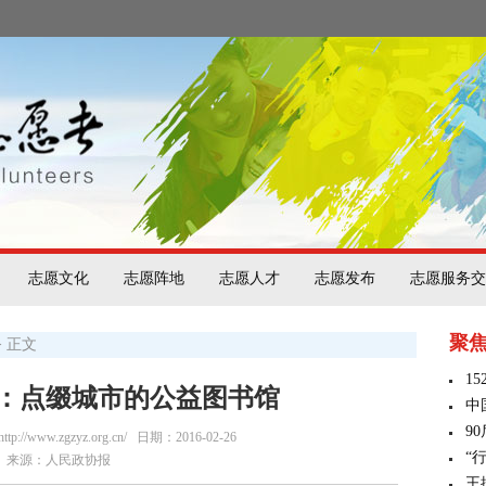
志愿文化
志愿阵地
志愿人才
志愿发布
志愿服务交
聚
> 正文
1
”：点缀城市的公益图书馆
中
9
/www.zgzyz.org.cn/
日期：2016-02-26
“
来源：人民政协报
王