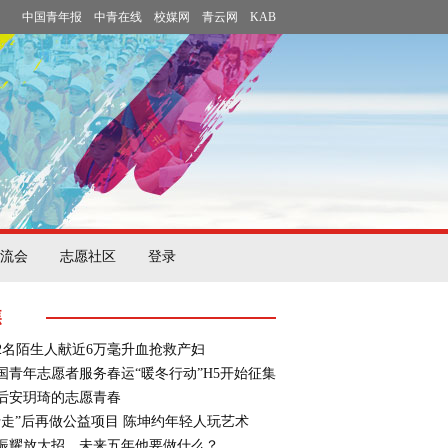
中国青年报
中青在线
校媒网
青云网
KAB
流会
志愿社区
登录
焦
52名陌生人献近6万毫升血抢救产妇
国青年志愿者服务春运“暖冬行动”H5开始征集
0后安玥琦的志愿青春
行走”后再做公益项目 陈坤约年轻人玩艺术
振耀放大招，未来五年他要做什么？