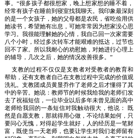
事。“很多孩子都很想家，晚上想家想的睡不着，
经常有孩子在睡前到寝室找我聊天。我印象最深刻
的是一个女孩子，她的父母都是农民，省吃俭用供
她读书，希望她有出息，可她常常因为想家没心思
学习。我很能理解她的心情，我自己回一次家需要
八个小时，经过多次转车才能艰难的抵达，过节也
回不了家。所以我耐心的劝慰她，对她进行心理上
的辅导，几次之后，她的情况改善很多。”
支教的过程不仅仅是支教者对受教者的教育和
帮助，还有支教者自己在支教过程中完成的价值观
洗礼。支教团成员黄显乔作了老师之后才懂得了其
中的辛苦。她说：教师节的时候我给我的老师们发
去了祝福短信，一位毕业以后多年未曾见面的高中
老师给我回的一条短信对我触动很大，他说： 既
然是自愿支教，那就得用心做，不论结果如何，只
要问心无愧，对得起学生就好，人的经历是一笔财
富，既使当一天老师，也要让学生对我们老师留有