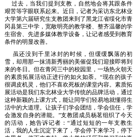
过去，当我们提到支教，自然地会将其跟条件
艰苦等字眼联系起来。近日，记者为采访东北林业
大学第六届研究生支教团来到了黑龙江省绥化市青
冈县第三中学，宽敞明亮的教学楼、整齐温馨的学
生宿舍、先进多媒体教学设备，让记者感受到教育
条件的明显改善。
虽还没到千里冰封的时候，但缓缓飘落的初
雪，却用那一抹清新秀丽的美催促我们迎接即将到
来的冬日。但在青冈三中的校园里，一场热火朝天
的素质拓展活动正进行的如火如荼。“现在的孩子
很调皮机灵，他们不喜欢死板的课堂内容。素质拓
展活动是我们东北林业大学传统的品牌活动，通过
这种新颖的上课方式，能让同学们轻易地就懂得生
活中的大道理。让孩子们学会团结，学会信任，学
会激发自身的潜能。”支教团成员杨茗组织了今天
的活动，她告诉记者：“通过短短的一年支教生
活，我的人生沉淀下来了，学会停下来学习，停下