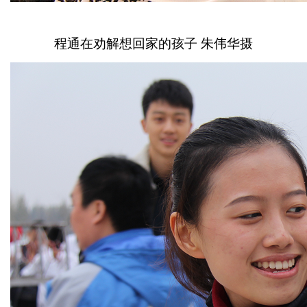
程通在劝解想回家的孩子 朱伟华摄