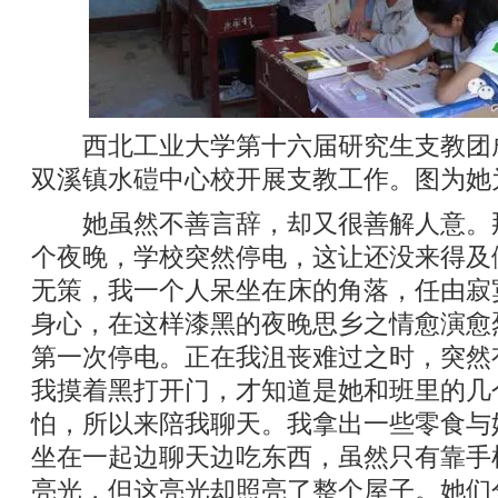
西北工业大学第十六届研究生支教团
双溪镇水磑中心校开展支教工作。图为她
她虽然不善言辞，却又很善解人意。
个夜晚，学校突然停电，这让还没来得及
无策，我一个人呆坐在床的角落，任由寂
身心，在这样漆黑的夜晚思乡之情愈演愈
第一次停电。正在我沮丧难过之时，突然
我摸着黑打开门，才知道是她和班里的几
怕，所以来陪我聊天。我拿出一些零食与
坐在一起边聊天边吃东西，虽然只有靠手
亮光，但这亮光却照亮了整个屋子。她们