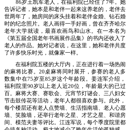
86岁王凯军老人，在福利院已经住了7年。她
告诉记者，她本是和老伴一起来这养老的，老伴去
世两年了，她房间的床头挂着和老伴金婚、钻石婚
时的纪念照片。老人画得一手好画，曾在齐齐哈尔
老年大学就读，最喜欢画鸟和山水。在一本名为
《第五届全国老年书画展作品集》的书内还收入了
老人的作品。她对记者说，在这里，她和老伴共度
了许多快乐时光，就像家一样。
在福利院五楼的大厅内，正在进行着一场热闹
的麻将比赛。20桌麻将同时展开，参赛的老人多
数集中在75岁至85岁这个年龄段。姜连军介绍，
福利院里90岁以上老人近20位，年龄最大的已过
百。麻将大赛、赛歌会、元宵节灯谜会、三八妇女
节击鼓传花等活动，老年人都很喜欢参与。此外，
每个楼层还有老人点赞墙、生活指南墙、老人心愿
墙、笑脸墙，还举行老年之星、才艺之星、和谐房
间、模范夫妻等评比。江连军说，每个季度院里都
会搞各种活动，极大地减少了晚年生活的孤独感，