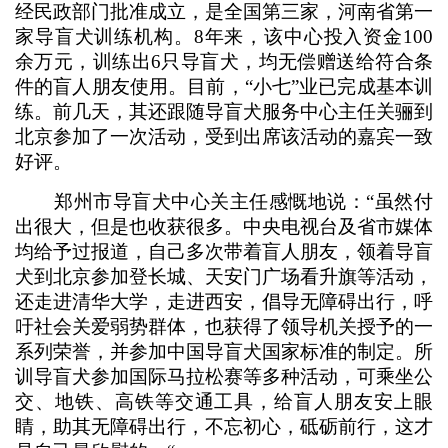
经民政部门批准成立，是全国第三家，河南省第一
家导盲犬训练机构。8年来，该中心投入资金100
余万元，训练出6只导盲犬，均无偿赠送给符合条
件的盲人朋友使用。目前，“小七”业已完成基本训
练。前几天，其还跟随导盲犬服务中心主任关骊到
北京参加了一次活动，受到出席该活动的嘉宾一致
好评。
郑州市导盲犬中心关主任感慨地说：“虽然付
出很大，但是也收获很多。中央电视台及省市媒体
均给予过报道，自己多次带着盲人朋友，领着导盲
犬到北京参加登长城、天安门广场看升旗等活动，
还走进清华大学，走进西安，倡导无障碍出行，呼
吁社会关爱弱势群体，也获得了领导机关授予的一
系列荣誉，并参加中国导盲犬国家标准的制定。所
训导盲犬参加国际马拉松赛等多种活动，可乘坐公
交、地铁、高铁等交通工具，给盲人朋友安上眼
睛，助其无障碍出行，不忘初心，砥砺前行，这才