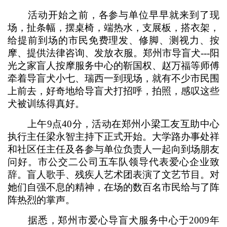
活动开始之前，各参与单位早早就来到了现
场，扯条幅，摆桌椅，端热水，支展板，搭衣架，
给提前到场的市民免费理发、修脚、测视力、按
摩、提供法律咨询、发放衣服。郑州市导盲犬---阳
光之家盲人按摩服务中心的靳国权、赵万福等师傅
牵着导盲犬小七、瑞西一到现场，就有不少市民围
上前去，好奇地给导盲犬打招呼，拍照，感叹这些
犬被训练得真好。
上午9点40分，活动在郑州小梁工友互助中心
执行主任梁永智主持下正式开始。大学路办事处祥
和社区任主任及各参与单位负责人一起向到场朋友
问好。市公交二公司五车队领导代表爱心企业致
辞。盲人歌手、残疾人艺术团表演了文艺节目。对
她们自强不息的精神，在场的数百名市民给与了阵
阵热烈的掌声。
据悉，郑州市爱心导盲犬服务中心于2009年