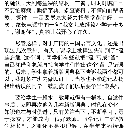
的确认，大到每堂课的结构、节奏，时时叮嘱自己
不要怕麻烦，勤翻字典、多查资料，不懂向前辈请
教、探讨，一定要尽最大努力把每堂课讲好。一
次，家长电话中的一句“我女儿成绩较小学进步多
了，谢谢你”，真的让我开心了许久。
尽管这样，对于广博的中国语言文化，还是出
现过几次意外。有天，课堂上发挥过头讲到了“流
连忘返”这个词，同学们有些就把“流”写成“留”，
自己凭借印象就直接向学生们指出这个“留”是错误
的。后来，学生拿着新版词典私下告诉我两个都可
以，我赶紧在班内做以订正，当然也不能忘记表扬
指出错误的同学，鼓励孩子们以后要争当“刺头”。
要给学生一瓢水，教师就得有一桶水。自这件
事后，立即再次购入几本新版词典，时代在变化，
知识也在与时俱进，只有关注当下，不断学习，勇
于探索，才能成为一位好老师。《学记》中说“教
学相长”，之前还不是很理解，在半年来的授课