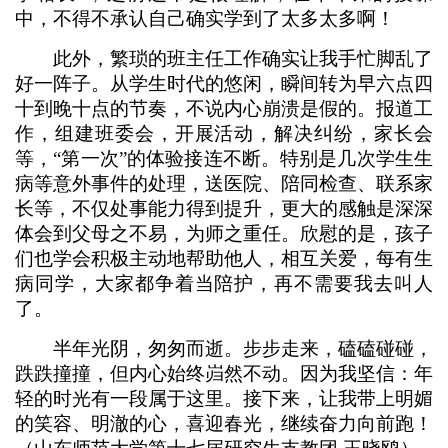
中，不得不承认自己确实学到了太多太多啊！
此外，繁琐的班主任工作确实让我手忙脚乱了
好一阵子。从学生时代的悠闲，瞬间转为早六点四
十到晚十点的节奏，不说内心崩溃是假的。报道工
作，组建班委会，开展活动，解决纠纷，家长会
等，“第一次”的体验接连不断。特别是几次学生生
病等意外事件的处理，送医院、陪同检查、联系家
长等，不仅处事能力得到提升，更大的感触是深深
体会到父母之不易，为师之重任。欣慰的是，孩子
们也学会积极主动地帮助他人，相互关爱，每有生
病同学，大家都争着当陪护，再不需要我去叫人
了。
半年光阴，匆匆而逝。步步走来，磕磕碰碰，
跌跌撞撞，但内心始终岿然不动。因为我坚信：年
轻的时光有一段属于这里。接下来，让我带上明媚
的笑容、明澈的心，喜迎春光，继续奋力向前跑！