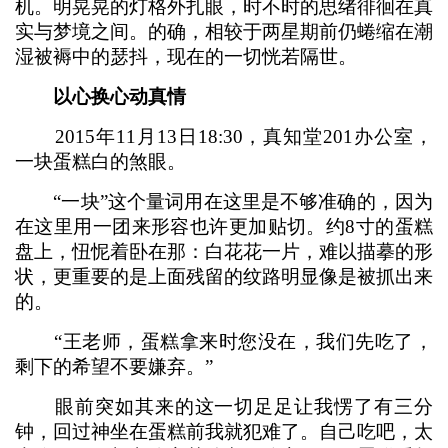
机。明晃晃的灯格外扎眼，时不时的思绪徘徊在真
实与梦境之间。的确，相较于两星期前仍蜷缩在潮
湿被褥中的瑟抖，现在的一切恍若隔世。
以心换心动真情
2015年11月13日18:30，真知堂201办公室，
一块蛋糕白的煞眼。
“一块”这个量词用在这里是不够准确的，因为
在这里用一团来形容也许更加贴切。约8寸的蛋糕
盘上，忸怩着卧在那：白花花一片，难以描摹的形
状，更重要的是上面残留的纹路明显像是被抓出来
的。
“王老师，蛋糕拿来时您没在，我们先吃了，
剩下的希望不要嫌弃。”
眼前突如其来的这一切足足让我愣了有三分
钟，回过神坐在蛋糕前我就犯难了。自己吃吧，太