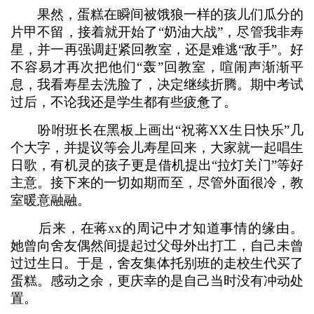
果然，蛋糕在瞬间被饿狼一样的孩儿们瓜分的
片甲不留，接着就开始了“奶油大战”，尽管我非寿
星，并一再强调赶紧回教室，还是难逃“敌手”。好
不容易才再次把他们“轰”回教室，喧闹声渐渐平
息，我看寿星去洗脸了，决定继续折腾。期中考试
过后，不论我还是学生都有些疲惫了。
吩咐班长在黑板上画出“祝蒋XX生日快乐”几
个大字，并提议等会儿寿星回来，大家就一起唱生
日歌，有机灵的孩子更是借机提出“拉灯关门”等好
主意。接下来的一切如期而至，尽管外面很冷，教
室暖意融融。
后来，在蒋xx的周记中才知道事情的缘由。
她曾向舍友偶然间提起过父母外出打工，自己未曾
过过生日。于是，舍友集体托别班的走校生代买了
蛋糕。感动之余，更庆幸的是自己当时没有冲动处
置。