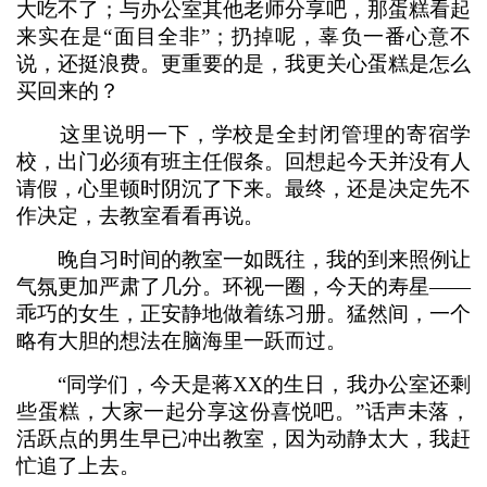
大吃不了；与办公室其他老师分享吧，那蛋糕看起
来实在是“面目全非”；扔掉呢，辜负一番心意不
说，还挺浪费。更重要的是，我更关心蛋糕是怎么
买回来的？
这里说明一下，学校是全封闭管理的寄宿学
校，出门必须有班主任假条。回想起今天并没有人
请假，心里顿时阴沉了下来。最终，还是决定先不
作决定，去教室看看再说。
晚自习时间的教室一如既往，我的到来照例让
气氛更加严肃了几分。环视一圈，今天的寿星——
乖巧的女生，正安静地做着练习册。猛然间，一个
略有大胆的想法在脑海里一跃而过。
“同学们，今天是蒋XX的生日，我办公室还剩
些蛋糕，大家一起分享这份喜悦吧。”话声未落，
活跃点的男生早已冲出教室，因为动静太大，我赶
忙追了上去。