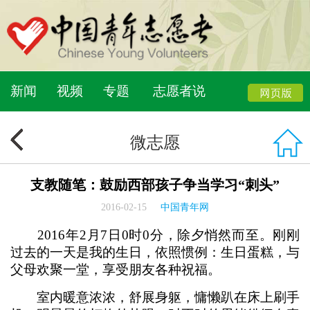
新闻
视频
专题
志愿者说
微志愿
支教随笔：鼓励西部孩子争当学习“刺头”
2016-02-15
中国青年网
2016年2月7日0时0分，除夕悄然而至。刚刚
过去的一天是我的生日，依照惯例：生日蛋糕，与
父母欢聚一堂，享受朋友各种祝福。
室内暖意浓浓，舒展身躯，慵懒趴在床上刷手