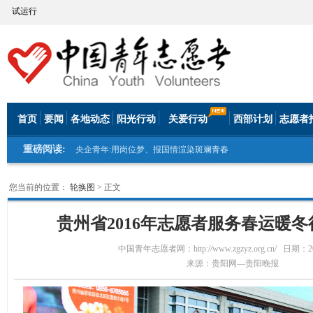
试运行
首页
要闻
各地动态
阳光行动
关爱行动
西部计划
志愿者
重磅阅读:
央企青年:用岗位梦、报国情渲染斑斓青春
您当前的位置：
轮换图
> 正文
贵州省2016年志愿者服务春运暖
中国青年志愿者网：http://www.zgzyz.org.cn/
日期：201
来源：贵阳网—贵阳晚报