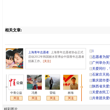
相关文章:
[]
1
上海青年志愿者
:
上海青年志愿者协会正式
启动2012年韩国丽水世博会中国青年志愿者
[]
志愿者为留
招募工作。
[关注]
[]
广州举办关
[]
关爱同行，
[]
石家庄天苑
[]
重庆团市委
[]
陕西省关爱农
[]
关爱农民工子
中青公益
冯勇
雷锟
林海
张建民
小鱼
[]
共青团关爱行
精彩图片