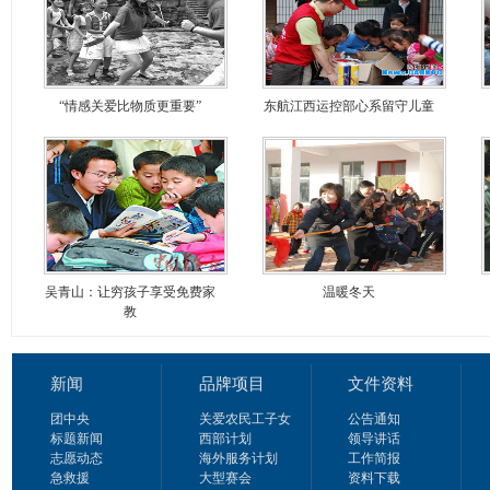
“情感关爱比物质更重要”
东航江西运控部心系留守儿童
吴青山：让穷孩子享受免费家
温暖冬天
教
新闻
品牌项目
文件资料
团中央
关爱农民工子女
公告通知
标题新闻
西部计划
领导讲话
志愿动态
海外服务计划
工作简报
急救援
大型赛会
资料下载