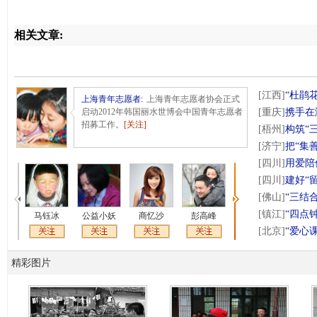
相关文章:
[江西]
“杜鹃
上海青年志愿者
:
上海青年志愿者协会正式
启动2012年韩国丽水世博会中国青年志愿者
[重庆]
携手在
招募工作。
[关注]
[梧州]
构筑“
[济宁]
把“集
[四川]
用爱陪
[四川]
建好“
[佛山]
“三结
[镇江]
“四点
马钰冰
公益小妖
商忆沙
彭高峰
张群
[北京]
“爱心
精彩图片