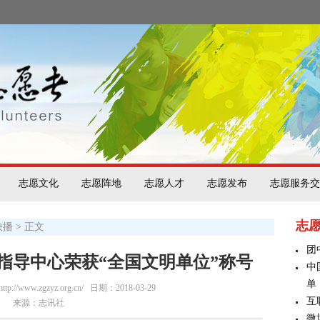
志愿文化
志愿阵地
志愿人才
志愿发布
志愿服务交
志
快播
> 正文
团
指导中心荣获“全国文明单位”称号
中
单
/www.zgzyz.org.cn/
日期：2018-03-29
互
来源：志讯社
微