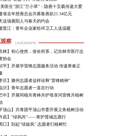
最美医生”浙江“兰小草”：隐善十五载传递大爱
建省去年慈善总会共募集善款21.34亿元
天这场襄阳人与春天的约会
建晋江：青年企业家给环卫工人送温暖
愿观察
吉林】初心使然，使命所系，记吉林市医疗志
者协会
邹平】开展学雷锋志愿服务活动 传递青春正
量
枣庄】滕州志愿者这样诠释“雷锋精神”
临沂】青年志愿者一直在行动
巴中】开展同植共青林共护母亲河雷锋月植树
动
平顶山】共青团平顶山市委开展义务植树活动
许昌】“绿风尚”——青护莲城志愿行
周口】刮起“绿旋风” 志愿者们植树忙