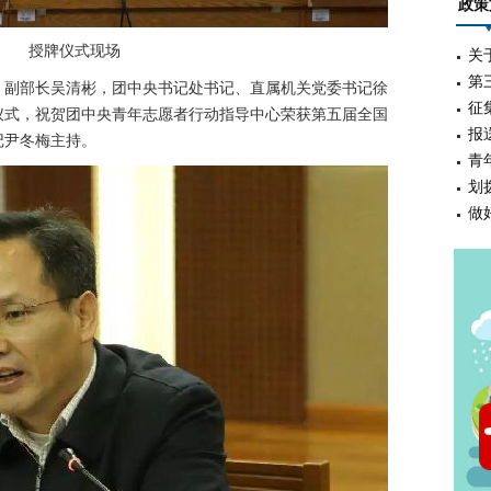
政策
授牌仪式现场
关
第
副部长吴清彬，团中央书记处书记、直属机关党委书记徐
征
仪式，祝贺团中央青年志愿者行动指导中心荣获第五届全国
报
记尹冬梅主持。
青
划
做