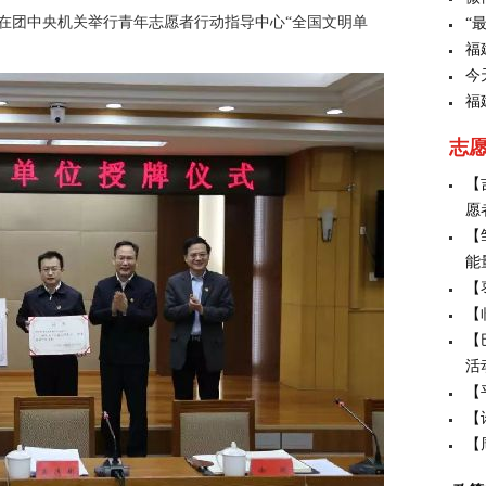
在团中央机关举行青年志愿者行动指导中心“全国文明单
“
福
今
福
志
【
愿
【
能
【
【
【
活
【
【
【