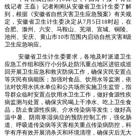
线记者 王磊）记者刚刚从安徽省卫生计生委了解
到，根据《安徽省自然灾害卫生应急预案》有关规
定，安徽省卫生计生委决定从7月5日18时起，在
合肥、滁州、六安、马鞍山、芜湖、宣城、铜陵、
池州、安庆、黄山市10市范围内启动自然灾害Ⅱ级
卫生应急响应。
安徽省卫生计生委要求，各地及时派遣卫生
应急工作组和医疗小分队赴防汛重点地区进驻或巡
回开展卫生应急和救灾防病工作，确保灾民安置点
等灾民有病能医；加强对食品、饮用水等监测，依
法对饮用水供水单位和公共场所实施卫生监管，指
导群众临时安置点饮用水卫生工作，做好食源性疾
病监测与处置，确保灾民喝上干净水、吃上卫生食
品，防止食源性疾病、介水传染病等发生；做好高
温中暑、阴雨寒湿病症的预防控制工作，强化肠
道、呼吸道传染病等灾害相关重点传染病防控，科
学有序有效开展消杀灭和环境清理，确保灾后无大