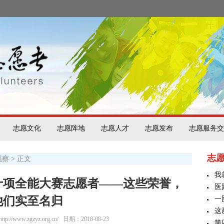
志愿文化
志愿阵地
志愿人才
志愿发布
志愿服务交
志
观察
> 正文
我
十项全能大赛志愿者——这些荣誉，
医
他们实至名归
一
这
/www.zgzyz.org.cn/
日期：2018-08-23
第