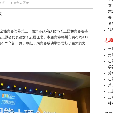
来源：
山东青年志愿者
赛
志
表
关
者
我
十项全能竞赛闭幕式上，德州市政府副秘书长王磊和竞赛组委
名志愿者代表颁发了志愿证书。本届竞赛德州市共有约400
志
们不辞辛苦，勇于奉献，为竞赛成功举办贡献了巨大的力
当
走
志
学
芳
志
第
志
走
神