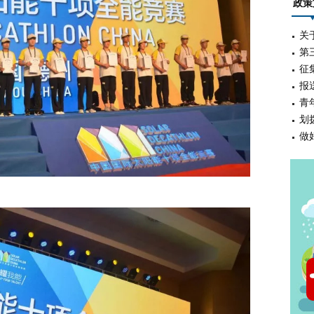
政策
关
第
征
报
青
划
做