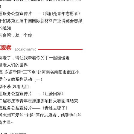
！
愿服务公益宣传片——《我们是青年志愿者》
于招募第五届中国国际新材料产业博览会志愿
的通知
与台湾，差一个你
愿观察
你老了，请让我牵着你的手一起慢慢走
进老人们的世界
愿||东语学院“三下乡”赴河南省南阳市庞庄小
爱心支教系列活动（一）
华不慕 风雨无阻
愿服务公益宣传片——《让爱回家》
二届枣庄市青年志愿服务项目大赛圆满结束
愿服务公益宣传片——《青蛙去哪了》
近兖州可爱的“卡通”医疗志愿者，感受他们的
奇力量~