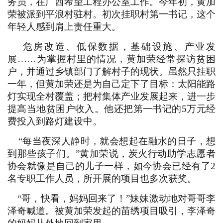
务员，在广西希望工程办公室工作。今年初，黄加
荣被派到平浪村驻村。初次挂职村第一书记，这个
年轻人感到肩上责任重大。
危房改造、低保数据，基础设施、产业发
展……为掌握村里的情况，黄加荣经常探访贫困
户，并通过乡镇部门了解村子的现状。虽然只挂职
一年，但黄加荣还是为自己定下了目标：太阳能路
灯实现全村覆盖；把村集体产业发展起来，进一步
提高当地贫困户收入。他还把第一书记的5万元经
费投入到路灯建设中。
“每当夜深人静时，就会想起在融水的日子，想
到那些孩子们。”黄加荣说，炭火行动助学志愿者
协会就像是自己的儿子一样，如今协会已经有了2
名专职工作人员，所开展的项目也多次获奖。
“哥，快看，妈妈回来了！”妹妹激动地对哥哥李
泽奇喊道。被黄加荣发起的苗绣项目吸引，李泽奇