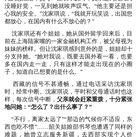
没睡好觉，一见到她就唉声叹气。“他主要还是担
心我的安全。”沈家琪说，“我就开玩笑说，出国您
都放心，在国内有什么不放心的？”
沈家琪还有个姐姐，她从国外留学回来后，目
前在上海陆家嘴的一家金融机构工作，被父母视为
妹妹的榜样。但让沈家琪感到意外的是，姐姐却十
分支持她。“她对我说，既要去国外看一看，也要
多在国内走一走，只有这样才能走出现在的小圈
子，知道自己想要的是什么。”
西藏的信号不甚通畅，通过电话采访沈家琪
时，经常中断。沈家琪说，平时和父母通话时也这
样，每次信号中断，
父亲就会赶紧重拨，十分紧张
地问她：“怎么了？出什么事了？”
“不行，离家太远了”“那边的气候你不适应，东
西也吃不惯”……韶关姑娘邵书琴也遭遇了同样的
难题，她曾立志服务新疆，去西部实现个人价