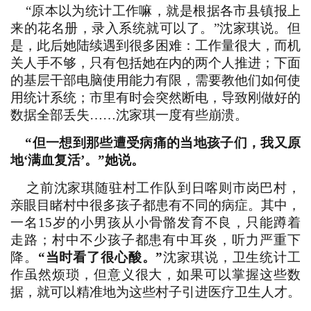
“原本以为统计工作嘛，就是根据各市县镇报上
来的花名册，录入系统就可以了。”沈家琪说。但
是，此后她陆续遇到很多困难：工作量很大，而机
关人手不够，只有包括她在内的两个人推进；下面
的基层干部电脑使用能力有限，需要教他们如何使
用统计系统；市里有时会突然断电，导致刚做好的
数据全部丢失……沈家琪一度有些崩溃。
“但一想到那些遭受病痛的当地孩子们，我又原
地‘满血复活’。”她说。
之前沈家琪随驻村工作队到日喀则市岗巴村，
亲眼目睹村中很多孩子都患有不同的病症。其中，
一名15岁的小男孩从小骨骼发育不良，只能蹲着
走路；村中不少孩子都患有中耳炎，听力严重下
降。
“当时看了很心酸。”
沈家琪说，卫生统计工
作虽然烦琐，但意义很大，如果可以掌握这些数
据，就可以精准地为这些村子引进医疗卫生人才。