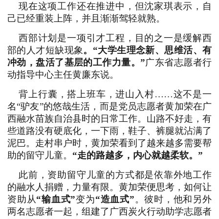
现在这项工作还在推进中，但沈家琪表示，自
己已经重装上阵，并且渐渐驾轻就熟。
西部计划是一项引才工程，目的之一是缓解西
部的人才短缺现象
。“大学生理念新、思维活、有
冲劲，盘活了基层的工作力量。”
广东省志愿者行
动指导中心主任黄廉东说。
背上行囊，搭上班车，进山入村……这不是一
名“驴友”的悠哉生活，而是党员志愿者黄加荣在广
西融水苗族自治县时的日常工作。山路不好走，有
些道路没有硬底化，一下雨，鞋子、裤腿就沾满了
泥巴。走村串户时，黄加荣看到了越来越多需要帮
助的留守儿童。
“走的路越多，内心就越柔软。”
此前，资助留守儿童的方式都是依靠外地工作
的融水人捐赠，力量有限。黄加荣便思考，如何让
资助从
“输血式”
变为
“造血式”
。彼时，他和另外
两名志愿者一起，组建了广西炭火行动助学志愿者