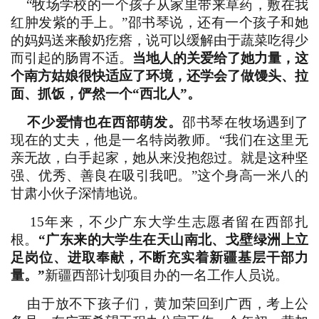
“牧场学校的一个孩子从家里带来草药，敷在我
红肿发紫的手上。”邵书琴说，还有一个孩子和她
的妈妈送来酸奶疙瘩，说可以缓解由于蔬菜吃得少
而引起的肠胃不适。
当地人的关爱给了她力量，这
个南方姑娘很快适应了环境，还学会了做馒头、拉
面、抓饭，俨然一个“西北人”。
不少爱情也在西部萌发。
邵书琴在牧场遇到了
现在的丈夫，他是一名特岗教师。“我们在这里无
亲无故，白手起家，她从来没抱怨过。就是这种坚
强、优秀、善良在吸引我吧。”这个身高一米八的
甘肃小伙子深情地说。
15年来，不少广东大学生志愿者留在西部扎
根。
“广东来的大学生在天山南北、戈壁绿洲上立
足岗位、进取奉献，不断充实着新疆基层干部力
量。”
新疆西部计划项目办的一名工作人员说。
由于放不下孩子们，黄加荣回到广西，考上公