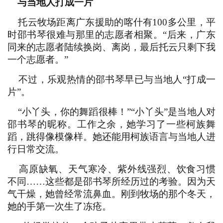
与当地人打成一片
托云牧场距离广东援助的喀什有100多公里，平
时邵书琴很难与那里的志愿者相聚。“后来，广东
同来的志愿者陆续换岗、离岗，最后托云只剩下我
一个志愿者。”
不过，乐观热情的邵书琴早已与当地人“打成一
片”。
“小丫头，你的舞蹈很棒！”“小丫头”是当地人对
邵书琴的昵称。工作之余，她学习了一些柯族舞
蹈，跳得像模像样。她还能用柯族语言与当地人进
行日常交流。
高原缺氧、天气寒冷、紫外线强烈、饮食习惯
不同……这些都是邵书琴所经历过的考验。因为天
气干燥，她曾经常流鼻血。刚到牧场的那个冬天，
她的手第一次生了冻疮。