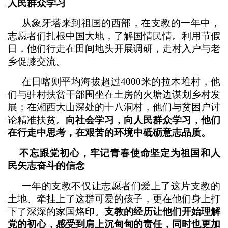
人民群众学习
从象牙塔来到祖国的西部，在支教的一年中，
志愿者们扎根中国大地，了解国情民情。利用节假
日，他们行走在田间地头开展调研，走村入户与老
乡促膝交流。
在日喀则平均海拔超过4000米的拉木堆村，他
们与驻村扶贫干部围坐在土房的火塘边谋划乡村发
展；在湘西大山深处的十八洞村，他们与贫困户讨
论精准扶贫。
向社会学习，向人民群众学习，他们
在行走中思考，在艰苦的环境中砥砺意志品质。
不忘跟党初心，牢记青春使命坚定为祖国和人
民矢志奋斗的信念
一年的支教不仅让志愿者们爱上了这片支教的
土地、牵挂上了这群可爱的孩子，更在他们身上打
下了深深的家国烙印。
支教的经历让他们开始理解
党的初心，感受到肩上沉甸甸的责任，同时也更加