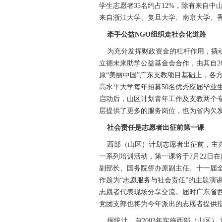
学生志愿者35名约占12%，除有来自
来自浙江大学、复旦大学、南京大学、
牵手公益NGO组织走社会化道路
为充分发挥财政资金的杠杆作用，撬动
立德未来助学公益基金会合作，由其自20
原“美丽中国”广东支教项目基础上，各
高水平大学每年招募50名优秀应届毕业
启动后，山区计划青年工作及支教两个专
层提供了更多的服务岗位，也为省内欠
社会责任是志愿者出征前第一课
西部（山区）计划志愿者出征前，主办
一系列培训活动，第一课将于7月22日
副部长、国务院侨办原副主任、十一届
作题为“志愿服务与社会责任”的主题演
志愿者代表现场分享交流。届时广东省
党团支部也将为今年派出的志愿者提供
据统计，自2003年实施西部（山区） 