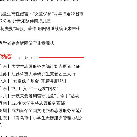
儿童远离性侵害：“女童保护”两年行走22省市
乐公益:让音乐陪伴困境儿童
轮椅夫妻”写歌、著作 用网络继续编织未来生
家学者建言解困留守儿童现状
方动态
广东】大学生志愿服务西部计划志愿者出征
江苏】江苏科技大学研究生支教团三人行
北京】“女童保护基金”开展讲师培训
广东】“社工 义工”一起发“内功”
四川】开展关爱暑期留守儿童“手牵手”活动
湖南】323名大学生将志愿服务西部
深圳】成为首个全国文明旅游志愿服务示范市
山东】《青岛市中小学生志愿服务管理办法》
布