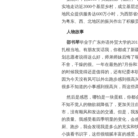
实地走访近2000个基层乡村，成立基层志
地民众提供服务达600万小时，为西部
为粤东、西、北地区的振兴作出了积极
人物故事
邵书琴
毕业于广东外语外贸大学的20
扎根当地。有朋友笑话我，你都成了新
划志愿者说得这么好，师弟师妹后悔了
不舍，干燥的很。一年在最热的7月份和
的时候我觉得还是值得的，还有纪委本
因为今天没有风可以外出跑步感到很高
很多不知道的小事感到很高兴，而这些
然后是感恩，哪怕是一块蛋糕，你都会
不知不觉人的物欲就降低了，更加关注
市，没有顺风和发达的交通。但是，我
的质量。我感受着四季明显的变化，会
厨、跑步，我会发现我是多么的充实和
小孩看书识字，这些很细腻丰富的感受