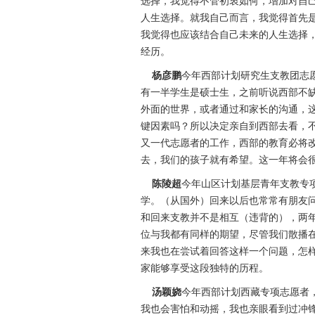
选择，我觉得不管初衷如何，增加对自
人生选择。就我自己而言，我觉得首先
我觉得也应该结合自己未来的人生选择
经历。
杨彦鹏
今年西部计划研究生支教团志
有一半学生是硕士生，之前听说西部不
外面的世界，或者通过和家长的沟通，
键因素吗？所以决定亲自到西部去看，
又一代志愿者的工作，西部的教育必将
去，我们的孩子就有希望。这一年将会
陈陵超
今年山区计划基层青年支教专
学。（从国外）回来以后也常常有朋友
和回来支教并不是相互（违背的），两年
位与我都有同样的期望，尽管我们散播
来我也在尝试着回答这样一个问题，怎
家能够享受这段独特的历程。
汤颖娆
今年西部计划西藏专项志愿者
我也会害怕和动摇，我也亲眼看到过冲锋