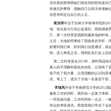
信在座的师弟师妹们很迫切的想知道自
有做过的事情，接触自己以前没有接触
你思考和定位自己的人生。
黄加荣
毕业于吉林大学珠海学院的20
地、创办炭火行动公益项目。我很感谢
己，第一次转变是我刚到服务地的时候
之后，当地的同事给了我很多的关怀，
奶看到我们来，听到我们说普通话，就
情，进入角色之后，我和队友们走上抗战
第二次转变是在2013年，那时我连续
家人的不理解和朋友的劝告，让我有了退
孩子给了我力量，让我清醒的认识到原
试，考上了，成为了当地一名基层干部
李瑞凤
毕业于华南师范大学的2012
服务工作的同时，我开始一边复习考研
一些实操问题，工作时间短一点点，一
幸运的考研成功。我觉得我们毕业了会