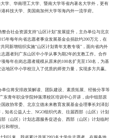
中山大学、华南理工大学、暨南大学等省内著名大学外，更有
香港科技大学、美国南加州大学等海内外一流学府。
整合社会资源支持“山区计划”发展提升，主办单位与北京
15年每年向省志愿者事业发展基金会捐款约200万元，在
方共同新增组织实施“山区计划青年支教专项”，面向省内外
生志愿者到广东山区中小学从事为期2年的支教工作。合作
项每年在岗志愿者规模从原来的100名扩充至150名，为基
发达地区中小学校注入了优质的师资力量，实现多方共赢。
单位将安排政策解读、团队建设、素质拓展、经验分享等
在广东青年职业学院钟落潭校区培训中心开讲，由中组部原
全国政协常委、北京立德未来教育发展基金会理事长刘泽彭
讲，知名公益人士、NGO组织代表、往届西部（山区）计划
西部（山区）计划志愿服务促进会、西部（山区）计划临时
指引和帮扶。
计划以来，我省累计选派2993名大学生志愿者，在服务地