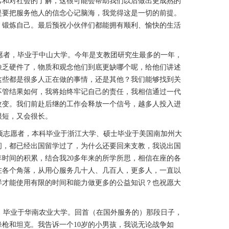
己和对社会的了解，这很可能会帮助我们以后做出更成熟的
是要把服务他人的信念心记脑海，我觉得这是一切的前提。
，锻炼自己。最后预祝小伙伴们都能拥有顺利、愉快的生活
愿者，毕业于中山大学。今年是支教团研究生最多的一年，
缺乏硬件了，物质和观念他们到底更缺哪个呢，给他们讲述
这些都是很多人正在做的事情，还是其他？我们能够找到关
不管结果如何，我将始终牢记自己的责任，我相信通过一代
改变。我们前赴后继的工作会释放一个信号，越多人投入进
很短，又会很长。
项志愿者，本科毕业于浙江大学、硕士毕业于美国南加州大
问，都已经出国留学过了，为什么还要回来支教，我说出国
时间的积累，结合我20多年来的所学所思，相信在座的各
在各个角落，从用心服务几十人、几百人，更多人，一直以
样才能使用有限的时间和能力做更多的公益知识？也祝愿大
，毕业于华南农业大学。回首（在国外服务的）那段日子，
枪和坦克。我告诉一个10岁的小男孩，我说无论战争如