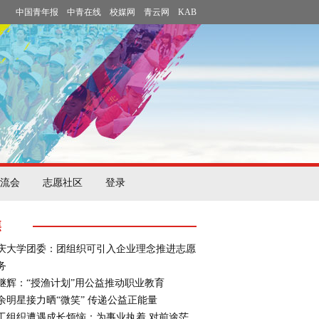
中国青年报
中青在线
校媒网
青云网
KAB
流会
志愿社区
登录
焦
庆大学团委：团组织可引入企业理念推进志愿
务
继辉：“授渔计划”用公益推动职业教育
余明星接力晒“微笑” 传递公益正能量
工组织遭遇成长烦恼：为事业执着 对前途茫