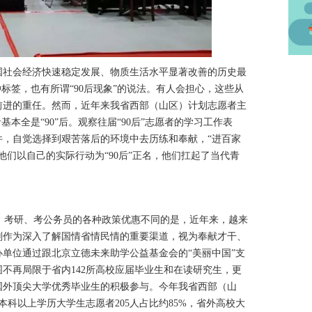
国社会经济快速稳定发展、物质生活水平显著改善的历史最
种标签，也有所谓“90后现象”的说法。有人会担心，这些从
前进的重任。然而，近年来我省西部（山区）计划志愿者主
基本全是“90”后。观察往届“90后”志愿者的学习工作表
件，自觉选择到艰苦落后的环境中去历练和奉献，“进百家
他们以自己的实际行动为“90后”正名，他们扛起了当代青
考研、考公务员的各种政策优惠不同的是，近年来，越来
划作为深入了解国情省情民情的重要渠道，视为奉献才干、
单位通过跟北京立德未来助学公益基金会的“美丽中国”支
不再局限于省内142所高校应届毕业生和在读研究生，更
国外顶尖大学优秀毕业生的积极参与。今年我省西部（山
本科以上学历大学生志愿者205人占比约85%，省外高校大