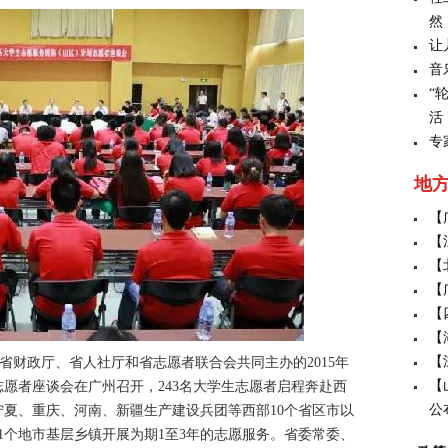
然
让
音
“
活
专
地
【
【
【
【
【
【
【
省财政厅、省人社厅和省志愿者联合会共同主办的2015年
【
愿者座谈会在广州召开，243名大学生志愿者启程奔赴西
公
夏、重庆、河南、新疆生产建设兵团等西部10个省区市以
1个地市基层乡镇开展为期1至3年的志愿服务。省委常委、