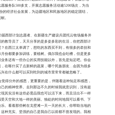
愿服务队500多支，开展志愿服务活动逾5200场次，为当
省份的经济社会发展，为边疆地区和民族地区的稳定团结，
贡献。
13届西部计划志愿者、在新疆生产建设兵团托云牧场服务并
疆的教导员了，天天分享的是多姿多彩的生活，你把西部计
呢？在西江太单调了，想吃的东西买不到，有很多的牵挂和
1月份都要参加训练，要植树。偶尔我也会吐槽，但是更多
职业务还有一些办公的实用技能以外，首先是知足吧。你会
兴，在喀什买了点新鲜的蔬菜，哪个民族朋友…会因为很多
高兴在什么都可以买到吃到的城市里常常都被忽略了。
觉得分外的感恩，更重要的是，伴随着这种知足和感恩，
自己的精神世界。去到那边不久的时候我就意识到，没有超
发现其实没有这些必需品我也可以活下来，而且活出不一样
感受天空和大地一样的美丽。独处的时间地我可以看书、下
快乐。看着那些树在戈壁滩一天一天的长大，你帮助当地的
，这种充实、坚强的自己是我自己以前都不曾发现的。我相