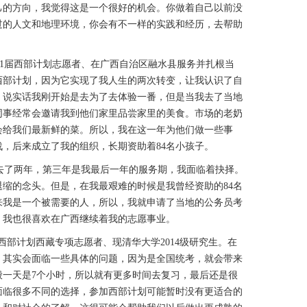
己的方向，我觉得这是一个很好的机会。你做着自己以前没
过的人文和地理环境，你会有不一样的实践和经历，去帮助
11届西部计划志愿者、在广西自治区融水县服务并扎根当
西部计划，因为它实现了我人生的两次转变，让我认识了自
，说实话我刚开始是去为了去体验一番，但是当我去了当地
同事经常会邀请我到他们家里品尝家里的美食。市场的老奶
会给我们最新鲜的菜。所以，我在这一年为他们做一些事
，后来成立了我的组织，长期资助着84名小孩子。
去了两年，第三年是我最后一年的服务期，我面临着抉择。
缩的念头。但是，在我最艰难的时候是我曾经资助的84名
来我是一个被需要的人，所以，我就申请了当地的公务员考
，我也很喜欢在广西继续着我的志愿事业。
届西部计划西藏专项志愿者、现清华大学2014级研究生。在
，其实会面临一些具体的问题，因为是全国统考，就会带来
般一天是7个小时，所以就有更多时间去复习，最后还是很
面临很多不同的选择，参加西部计划可能暂时没有更适合的