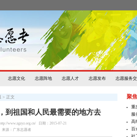
志愿文化
志愿阵地
志愿人才
志愿发布
志愿服务交
聚
愿
> 正文
重
，到祖国和人民最需要的地方去
服
高
/www.zgzyz.org.cn/
日期：2015-07-21
百
来源：广东志愿者
社