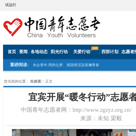
试运行
首页
要闻
各地动态
阳光行动
关爱行动
西部计划
志愿者
重磅阅读:
央企青年:用岗位梦、报国情渲染斑斓青春
您当前的位置：
轮换图
> 正文
宜宾开展“暖冬行动”志愿
中国青年志愿者网：http://www.zgzyz.org.cn/
日
来源：未知 梁毅