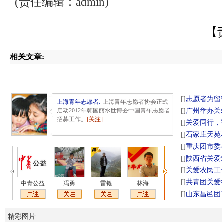
(责任编辑：admin)
【
相关文章:
[]
志愿者为留
上海青年志愿者
:
上海青年志愿者协会正式
启动2012年韩国丽水世博会中国青年志愿者
[]
广州举办关
招募工作。
[关注]
[]
关爱同行，
[]
石家庄天苑
[]
重庆团市委
[]
陕西省关爱农
[]
关爱农民工子
[]
共青团关爱行
中青公益
冯勇
雷锟
林海
张建民
小鱼
[]
山东昌邑团
精彩图片