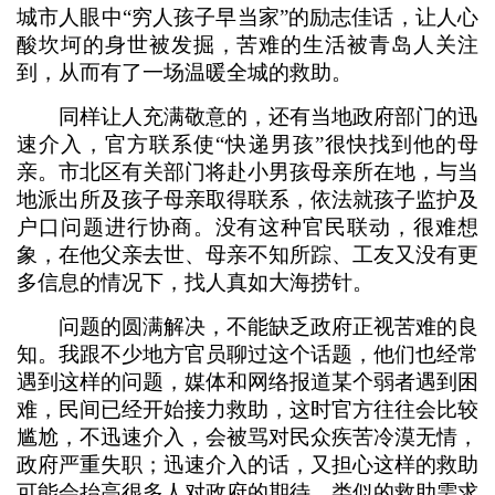
城市人眼中“穷人孩子早当家”的励志佳话，让人心
酸坎坷的身世被发掘，苦难的生活被青岛人关注
到，从而有了一场温暖全城的救助。
同样让人充满敬意的，还有当地政府部门的迅
速介入，官方联系使“快递男孩”很快找到他的母
亲。市北区有关部门将赴小男孩母亲所在地，与当
地派出所及孩子母亲取得联系，依法就孩子监护及
户口问题进行协商。没有这种官民联动，很难想
象，在他父亲去世、母亲不知所踪、工友又没有更
多信息的情况下，找人真如大海捞针。
问题的圆满解决，不能缺乏政府正视苦难的良
知。我跟不少地方官员聊过这个话题，他们也经常
遇到这样的问题，媒体和网络报道某个弱者遇到困
难，民间已经开始接力救助，这时官方往往会比较
尴尬，不迅速介入，会被骂对民众疾苦冷漠无情，
政府严重失职；迅速介入的话，又担心这样的救助
可能会抬高很多人对政府的期待，类似的救助需求