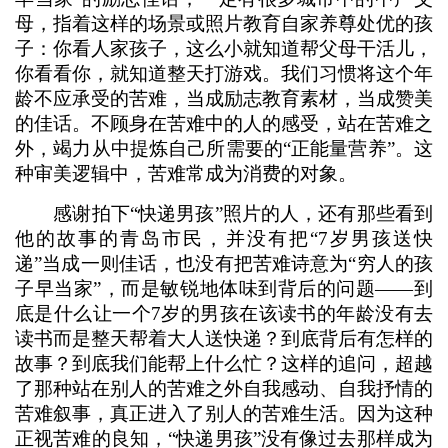
母，指着这样的场景或照片教育自家养尊处优的孩
子：你看人家孩子，这么小就知道帮父母干活儿，
你看看你，就知道整天打游戏。我们习惯将这个年
龄不应承受的苦难，当成励志教育素材，当成赞美
的佳话。不顾身在苦难中的人的感受，站在苦难之
外，竭力从中提炼自己所需要的“正能量营养”。这
种审美逻辑中，苦难常成为消费的对象。
感谢拍下“快递男孩”照片的人，还有那些看到
他的故事的青岛市民，并没有把“7岁男孩送快
递”当成一则佳话，也没有把苦难诗意为“穷人的孩
子早当家”，而是敏锐地体味到背后的问题——到
底是什么让一个7岁的男孩在该读书的年龄没有去
读书而是整天帮着大人送快递？到底背后有怎样的
故事？到底我们能帮上什么忙？这样的追问，超越
了那种站在别人的苦难之外自我感动、自我抒情的
苦难叙事，真正进入了别人的苦难生活。因为这种
正视苦难的良知，“快递男孩”没有像过去那样成为