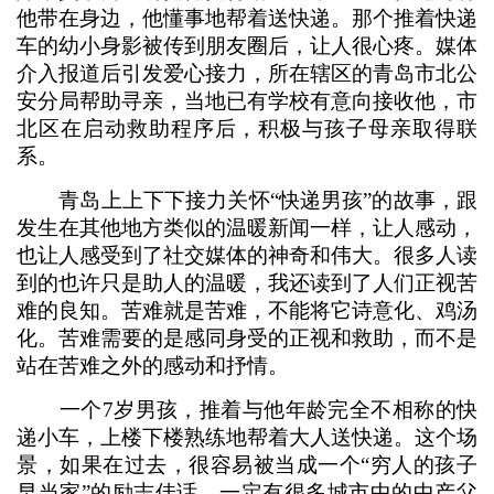
他带在身边，他懂事地帮着送快递。那个推着快递
车的幼小身影被传到朋友圈后，让人很心疼。媒体
介入报道后引发爱心接力，所在辖区的青岛市北公
安分局帮助寻亲，当地已有学校有意向接收他，市
北区在启动救助程序后，积极与孩子母亲取得联
系。
青岛上上下下接力关怀“快递男孩”的故事，跟
发生在其他地方类似的温暖新闻一样，让人感动，
也让人感受到了社交媒体的神奇和伟大。很多人读
到的也许只是助人的温暖，我还读到了人们正视苦
难的良知。苦难就是苦难，不能将它诗意化、鸡汤
化。苦难需要的是感同身受的正视和救助，而不是
站在苦难之外的感动和抒情。
一个7岁男孩，推着与他年龄完全不相称的快
递小车，上楼下楼熟练地帮着大人送快递。这个场
景，如果在过去，很容易被当成一个“穷人的孩子
早当家”的励志佳话，一定有很多城市中的中产父