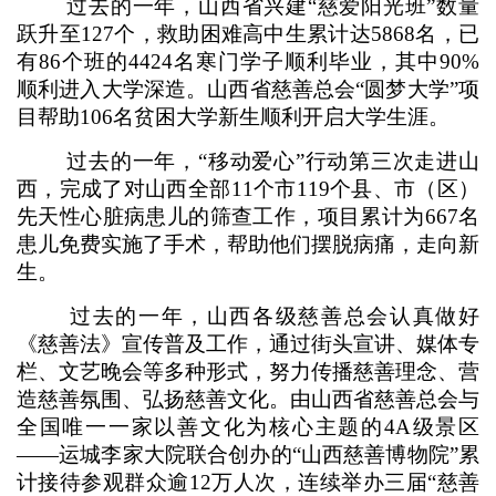
过去的一年，山西省兴建“慈爱阳光班”数量
跃升至127个，救助困难高中生累计达5868名，已
有86个班的4424名寒门学子顺利毕业，其中90%
顺利进入大学深造。山西省慈善总会“圆梦大学”项
目帮助106名贫困大学新生顺利开启大学生涯。
过去的一年，“移动爱心”行动第三次走进山
西，完成了对山西全部11个市119个县、市（区）
先天性心脏病患儿的筛查工作，项目累计为667名
患儿免费实施了手术，帮助他们摆脱病痛，走向新
生。
过去的一年，山西各级慈善总会认真做好
《慈善法》宣传普及工作，通过街头宣讲、媒体专
栏、文艺晚会等多种形式，努力传播慈善理念、营
造慈善氛围、弘扬慈善文化。由山西省慈善总会与
全国唯一一家以善文化为核心主题的4A级景区
——运城李家大院联合创办的“山西慈善博物院”累
计接待参观群众逾12万人次，连续举办三届“慈善