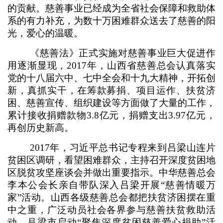
的贡献。慈善事业已经成为全省社会保障和救助体
系的有力补充，为数十万困难群众送去了慈善的阳
光，爱心的温暖。
《慈善法》正式实施对慈善事业巨大促进作
用逐渐显现，2017年，山西省慈善总会认真落实
党的十八届六中、七中全会和十九大精神，开拓创
新，真抓实干，在筹款募捐、项目运作、扶贫济
困、慈善宣传、组织建设等方面做了大量的工作，
累计接收捐赠款物3.8亿元，捐赠支出3.97亿元，
再创历史新高。
2017年，习近平总书记专程来到吕梁山连片
贫困区调研，看望困难群众，主持召开深度贫困地
区脱贫攻坚座谈会并做出重要指示。中华慈善总会
李本公会长亲自带队深入吕梁开展“慈善情暖万
家”活动。山西各级慈善总会都把扶贫济困摆在重
中之重，广泛动员社会各界参与慈善扶贫救助活
动。吕梁市启动“聚焦深度贫困慈善爱心捐助”活