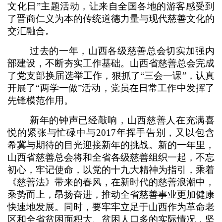
文化日”主题活动，让来自全国各地的游客感受到
了晋商仁义为本的传统道德力量与现代慈善文化的
交汇融合。
过去的一年，山西各级慈善总会切实加强内
部建设，不断夯实工作基础。山西省慈善总会完成
了党支部换届选举工作，狠抓了“三会一课”，认真
开展了“两学一做”活动，党员在日常工作中发挥了
先锋模范作用。
新年的钟声已经敲响，山西慈善人在充满喜
悦的紧张与忙碌中与2017年挥手告别，又以包含
希冀与期待的目光迎接新年的挑战。新的一年里，
山西省慈善总会将和全省各级慈善组织一起，不忘
初心，牢记使命，以党的十九大精神为指引，乘着
《慈善法》带来的春风，在新时代的慈善浪潮中，
乘势而上，昂扬奋进，推动全省慈善事业更加健康
快速地发展。同时，要牢牢立足于山西作为革命老
区和全省贫困面积大、贫困人口多的实际情况，坚