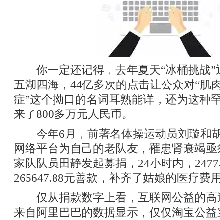
你一定还记得，去年夏天“冰桶挑战”
五湖四海，44亿多次的点击让公众对“肌
症”这个拗口的名词耳熟能详，还为这种
来了800多万元人民币。
今年6月，前著名体操运动员刘璇和胡
网络平台为自己的老队友，罹患肾衰竭亟
家队队员田静发起募捐，24小时内，247
265647.88元善款，补齐了姑娘的医疗费
仅从捐款数字上看，互联网公益的高
来自阿里巴巴的数据显示，仅仅淘宝公益宝