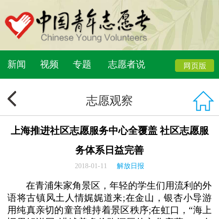
新闻
视频
专题
志愿者说
志愿观察
上海推进社区志愿服务中心全覆盖 社区志愿服
务体系日益完善
2018-01-11
解放日报
在青浦朱家角景区，年轻的学生们用流利的外
语将古镇风土人情娓娓道来;在金山，银杏小导游
用纯真亲切的童音维持着景区秩序;在虹口，“海上