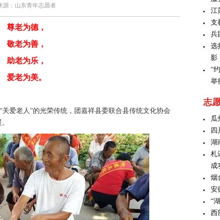
来源：
山东青年志愿者
江
支
尊老为德，
兵
敬老为善，
选
影
助老为乐，
“
爱老为美。
举
志
扬“关爱老人”的光荣传统，团嘉祥县委联合县传统文化协会
瓜
暖。
四
湖
札
成
烟
安
“
西