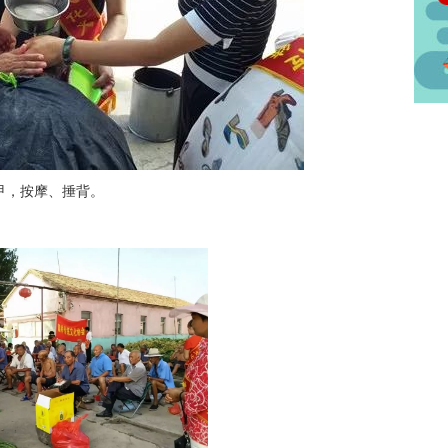
甲，按摩、捶背。