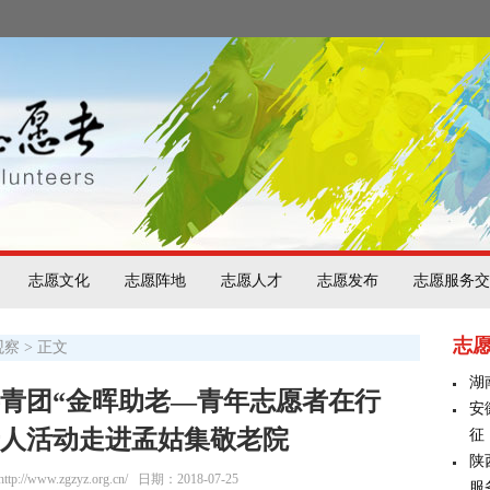
志愿文化
志愿阵地
志愿人才
志愿发布
志愿服务交
志
观察
> 正文
湖
共青团“金晖助老—青年志愿者在行
安
老人活动走进孟姑集敬老院
征
陕
/www.zgzyz.org.cn/
日期：2018-07-25
服