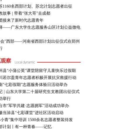
苏1160名西部计划、苏北计划志愿者出征
教故事 | 带着“张大哥”去成都
团接来了新时代志愿青年
择——广东大学生志愿服务山区计划公益微电
约会”西部——河南省西部计划出征仪式在郑州
行
愿观察
州县“小蒲公英”课堂陪留守儿童快乐过假期
川若尔盖青年志愿者积极开展抗灾救援行动
南“七彩假期”志愿服务体验日活动举办
记 | 山东大学第二十届研究生支教团出征仪式
功举行
台市“军学共建·志愿拥军”活动成功举办
徽当涂县“七彩课堂”进社区活动启动
湖小青”集中培训 1500余名志愿者整装待发
部计划丨有一种青春——记忆