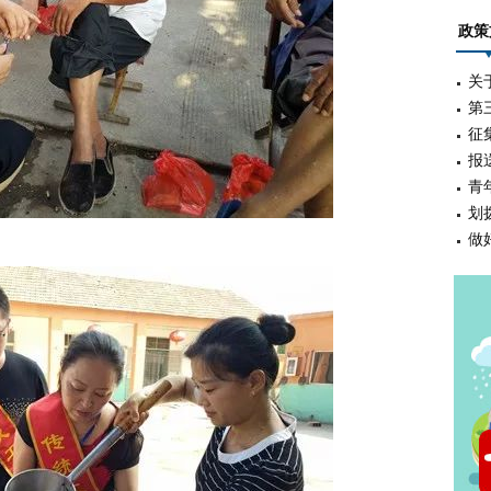
政策
关
第
征
报
青
划
做