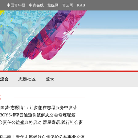
中国青年报
中青在线
校媒网
青云网
KAB
流会
志愿社区
登录
焦
中国梦·志愿情”：让梦想在志愿服务中发芽
FBOYS和李云迪邀你破解志交会修炼秘笈
会责任公益盛典将启动 群星寄语:践行社会责
国与南非青年志愿者就自然保护公益事业交流