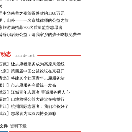
验
届中华慈善之夜筹得善款约1168万元
里，山外——一名京城律师的公益之旅
家旅游局招募700名质量监督志愿者
普辞职后做公益：请我家乡的孩子吃顿免费午
方动态
西藏】让志愿者服务成为高原风景线
北京】第四届中国公益论坛在京召开
青岛】将建10个社区青年志愿服务站
银川】市志愿服务今后统一发布
武汉】江城青年志愿者 菁诚服务暖人心
福建】山地救援公益大讲堂在榕举行
浙江】杭州国际志愿者：我们准备好了
武汉】志愿者为武汉园博会添彩
文件
资料下载