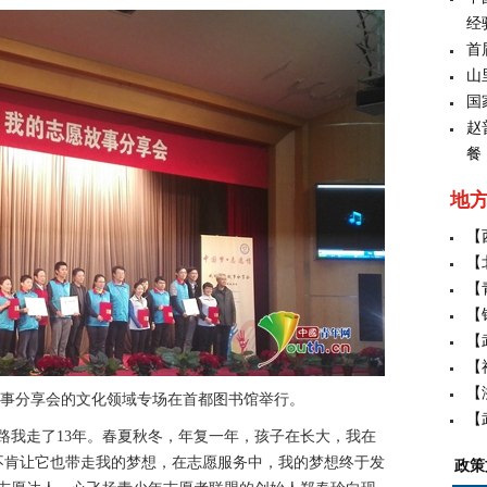
经
首
山
国
赵
餐
地
【
【
【
【
【
【
【
愿故事分享会的文化领域专场在首都图书馆举行。
【
我走了13年。春夏秋冬，年复一年，孩子在长大，我在
不肯让它也带走我的梦想，在志愿服务中，我的梦想终于发
政策