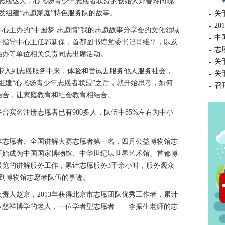
行，志愿达人，心飞扬青少年志愿者联盟的创始人郑春玲向现
发组建“志愿家庭”特色服务队的故事。
关
2
主办的“中国梦·志愿情”我的志愿故事分享会的文化领域
中
务指导中心主任郭新保，首都图书馆党委书记肖维平，以及
志
治办等单位相关负责同志出席活动。
关
带入到志愿服务中来，体验和尝试去服务他人服务社会，
关
组建“心飞扬青少年志愿者联盟”之后，就开始思考，如何
召
结合，让家庭教育和社会教育相结合。
名注册志愿者已有900多人，队伍中85%左右为中小
志愿者、全国讲解大赛志愿者第一名，四月公益博物馆志
年开始成为中国国家博物馆、中华世纪坛世界艺术馆、首都博
展览的讲解服务工作，累计志愿服务3千余小时，服务观众
入到博物馆志愿者队伍的事迹。
人赵京，2013年获得北京市志愿团队优秀工作者，累计
位慈祥博学的老人，一位学者型志愿者——李振生老师的志