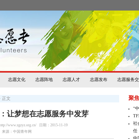
志愿文化
志愿阵地
志愿人才
志愿发布
志愿服务交
聚
> 正文
“
”：让梦想在志愿服务中发芽
T
社
/www.zgzyz.org.cn/
日期：2015-11-19
任
来源：中国青年网
中