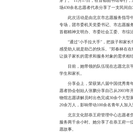
芽了。”11月17日，在首都图书馆举
场430余名志愿者代表分享了一支民间自
此次活动是由北京市志愿服务指导中心
专场，团市委机关党委书记、市志愿服
首都精神文明办、市委社会工委、市综
“通过“小手拉大手”，把孩子和家长
感受助人就是助己的快乐。”郑春林在在
让孩子家长的需求和服务对象的需求相
目前，她带领的队伍现在志愿北京平台实
学生和家长。
分享会上，荣获第八届中国优秀青年
愿者协会创始人张鹏分享自己从2003
物馆志愿讲解员时出色完成30余个大型
20余万人，影响带动100余名青年人加
北京文化部恭王府管理中心志愿者负责
服务两千余小时。她分享了在恭王府一
愿故事。