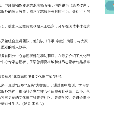
、电影博物馆资深志愿者杨昕翰，他以题为《温暖传递，
愿服务的感人故事，阐述了志愿服务时时可为、处处可为的
长、益家人公益传媒创始人王振东，分享在阅读中体会志
铭组合宣讲团队，他们以《传承·奉献》为题，与大家
志愿者的感人故事。
务首图分中心志愿者邵劭和沈莉婷。在最后介绍了文化部
分中心专家志愿者，手语教师夏树敏和优秀志愿者刘晶晶辛
颁发“北京志愿服务文化推广师”聘书。
一直以“四师”“五员”为突破口，通过集中培训、学习交
愿服务精神，推动社会主义核心价值观教育落细、落小、落
后将有更多的文化推广师走进社区、走进学校、走进企事业
进百姓生活。(记者 李延兵)