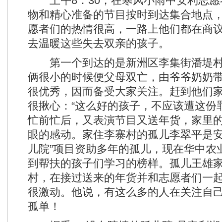
上午8：30，在寒风小雨中安利志愿
物和精心准备的节目按时到达集合地点
愿者们的热情很高，一路上他们都在商
去温暖这些失去双亲的孩子。
第一个到达的是新洲区李集街潘堤村
俩很小的时候便父母双亡，由爷爷奶奶
很优秀，因而备受大家关注。赶到他们
很揪心：“这么好的孩子，不应该遭这份
忙前忙后，又表演节目又送年货，家里
眼的感动。家住李寨村的孤儿李翠平是安
儿院”项目资助多年的孤儿，现在华中农
到帮扶的孩子们学习的榜样。孤儿王雄
村，在接过送来的年货并和志愿者们一
很激动。他说，有这么多的人在关注自
孤单！