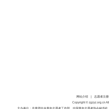
网站介绍
|
志愿者注册
Copyright © zgzyz.org.cn Al
主办单位：共青团中央青年志愿者工作部、中国青年志愿者协会秘书处