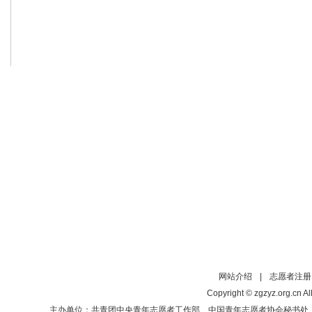
网站介绍
|
志愿者注册
Copyright © zgzyz.org.cn Al
主办单位：共青团中央青年志愿者工作部、中国青年志愿者协会秘书处